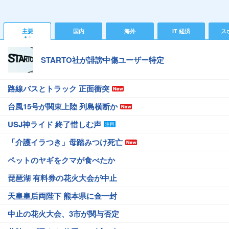
主要
国内
海外
IT 経済
ス
STARTO社が誹謗中傷ユーザー特定
路線バスとトラック 正面衝突
台風15号が関東上陸 列島横断か
USJ神ライド 終了惜しむ声
「介護イラつき」母踏みつけ死亡
ペットのヤギをクマが食べたか
琵琶湖 有料券の花火大会が中止
天皇皇后両陛下 熊本県に金一封
中止の花火大会、3市が関与否定