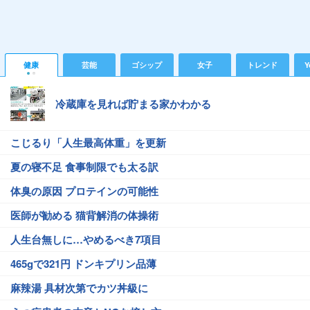
健康
芸能
ゴシップ
女子
トレンド
Y
冷蔵庫を見れば貯まる家かわかる
こじるり「人生最高体重」を更新
夏の寝不足 食事制限でも太る訳
体臭の原因 プロテインの可能性
医師が勧める 猫背解消の体操術
人生台無しに…やめるべき7項目
465gで321円 ドンキプリン品薄
麻辣湯 具材次第でカツ丼級に