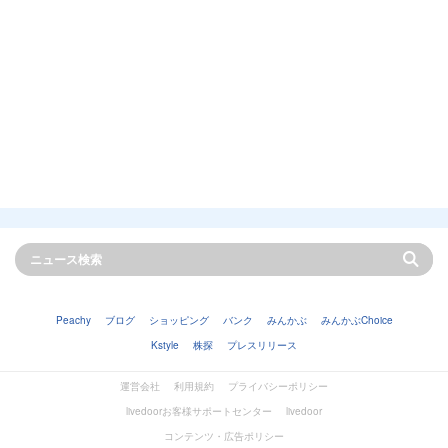
Peachy
ブログ
ショッピング
バンク
みんかぶ
みんかぶChoice
Kstyle
株探
プレスリリース
運営会社
利用規約
プライバシーポリシー
livedoorお客様サポートセンター
livedoor
コンテンツ・広告ポリシー