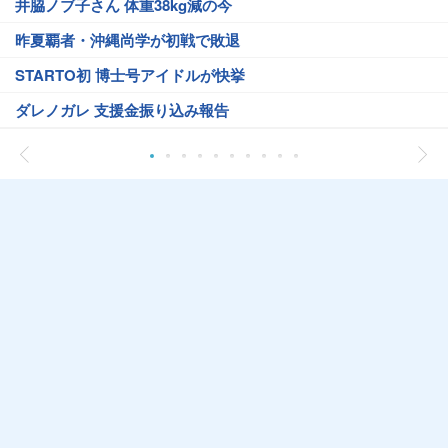
井脇ノブ子さん 体重38kg減の今
昨夏覇者・沖縄尚学が初戦で敗退
STARTO初 博士号アイドルが快挙
ダレノガレ 支援金振り込み報告