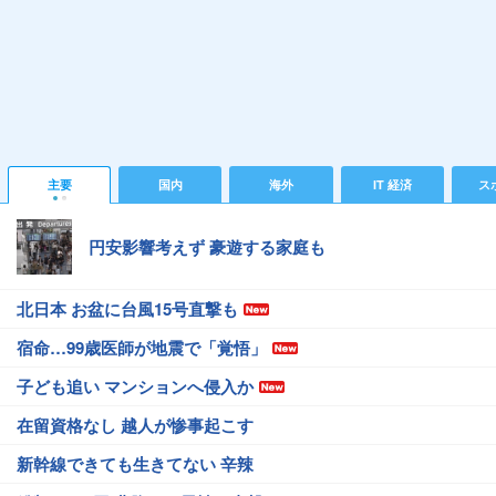
主要
国内
海外
IT 経済
ス
円安影響考えず 豪遊する家庭も
北日本 お盆に台風15号直撃も
宿命…99歳医師が地震で「覚悟」
子ども追い マンションへ侵入か
在留資格なし 越人が惨事起こす
新幹線できても生きてない 辛辣