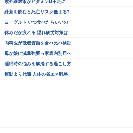
紫外線対策がビタミンD不足に
緑茶を飲むと死亡リスク低まる?
ヨーグルト いつ食べたらいいの
休みだが疲れる 隠れ疲労対策は
内科医が低糖質麺を食べ比べ検証
母が娘に減量強要→家庭内別居へ
睡眠時の悩みを解消する過ごし方
運動より代謝 人体の省エネ戦略