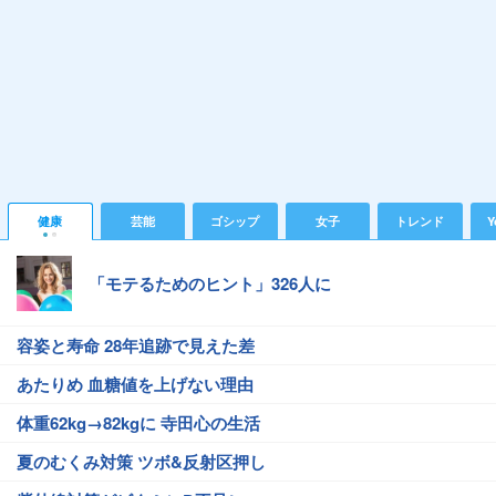
健康
芸能
ゴシップ
女子
トレンド
Y
「モテるためのヒント」326人に
容姿と寿命 28年追跡で見えた差
あたりめ 血糖値を上げない理由
体重62kg→82kgに 寺田心の生活
夏のむくみ対策 ツボ&反射区押し