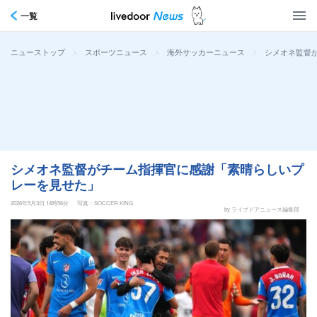
一覧
>
>
>
シメオネ監督
ニューストップ
スポーツニュース
海外サッカーニュース
シメオネ監督がチーム指揮官に感謝「素晴らしいプ
レーを見せた」
2026年5月3日 14時56分
写真：SOCCER KING
by ライブドアニュース編集部