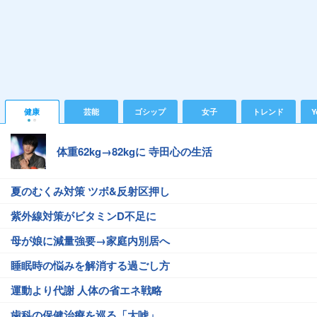
健康
芸能
ゴシップ
女子
トレンド
Y
体重62kg→82kgに 寺田心の生活
夏のむくみ対策 ツボ&反射区押し
紫外線対策がビタミンD不足に
母が娘に減量強要→家庭内別居へ
睡眠時の悩みを解消する過ごし方
運動より代謝 人体の省エネ戦略
歯科の保健治療を巡る「大嘘」