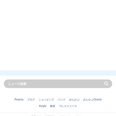
Peachy
ブログ
ショッピング
バンク
みんかぶ
みんかぶChoice
Kstyle
株探
プレスリリース