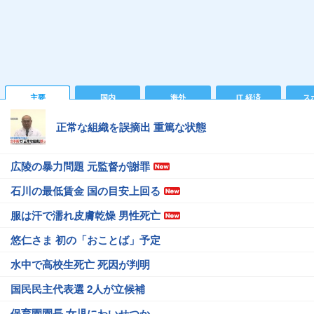
主要
国内
海外
IT 経済
ス
正常な組織を誤摘出 重篤な状態
広陵の暴力問題 元監督が謝罪
石川の最低賃金 国の目安上回る
服は汗で濡れ皮膚乾燥 男性死亡
悠仁さま 初の「おことば」予定
水中で高校生死亡 死因が判明
国民民主代表選 2人が立候補
保育園園長 女児にわいせつか