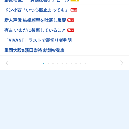
ドン小西「いつ心臓止まっても」
新人声優 結婚願望を吐露し反響
有吉 いまだに後悔していること
「VIVANT」ラストで裏切り者判明
重岡大毅&濱田崇裕 結婚W発表