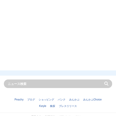
Peachy
ブログ
ショッピング
バンク
みんかぶ
みんかぶChoice
Kstyle
株探
プレスリリース