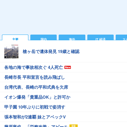
主要
国内
海外
IT 経済
ス
槍ヶ岳で遺体発見 19歳と確認
各地の海で事故相次ぐ 4人死亡
長崎市長 平和宣言を読み飛ばし
台湾代表、長崎の平和式典を欠席
イオン爆発「貴重品OK」と許可か
甲子園 10年ぶりに初戦で姿消す
張本智和が2連覇 妹とアベックV
藤原竜也、「労務改善」アピール