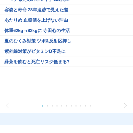
容姿と寿命 28年追跡で見えた差
あたりめ 血糖値を上げない理由
体重62kg→82kgに 寺田心の生活
夏のむくみ対策 ツボ&反射区押し
紫外線対策がビタミンD不足に
緑茶を飲むと死亡リスク低まる?