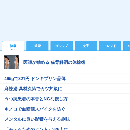
健康
芸能
ゴシップ
女子
トレンド
Y
医師が勧める 猫背解消の体操術
465gで321円 ドンキプリン品薄
麻辣湯 具材次第でカツ丼級に
うつ病患者の本音とNGな接し方
キノコで血糖値スパイクを防ぐ
メンタルに良い影響を与える趣味
「モテるためのヒント」326人に