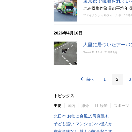
東京都で議論されてい
ごみ収集作業員の平均年収
ファイナンシャルフィールド
14時
2026年4月16日
人里に居ついたアーバ
Smart FLASH
21時19分
前へ
1
2
3
トピックス
主要
国内
海外
IT 経済
スポーツ
北日本 お盆に台風15号直撃も
子ども追い マンションへ侵入か
在留資格なし 越人が惨事起こす