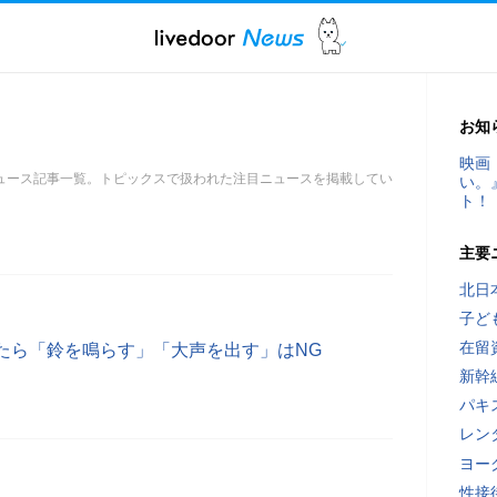
お知
映画
ュース記事一覧。トピックスで扱われた注目ニュースを掲載してい
い。
ト！
主要
北日
子ど
在留
たら「鈴を鳴らす」「大声を出す」はNG
新幹
パキ
レン
ヨー
性接