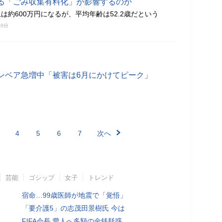
る「ごみ収集有料化」が影響するのか
は約600万円になるが、平均年齢は52.2歳だという
10分
ンベア急増中「被害は6月にかけてピーク」
4
5
6
7
次へ
芸能
ゴシップ
女子
トレンド
宿命…99歳医師が地震で「覚悟」
「要介護5」の志茂田景樹氏 今は
FIFA会長 愛人へ多額の金銭疑惑