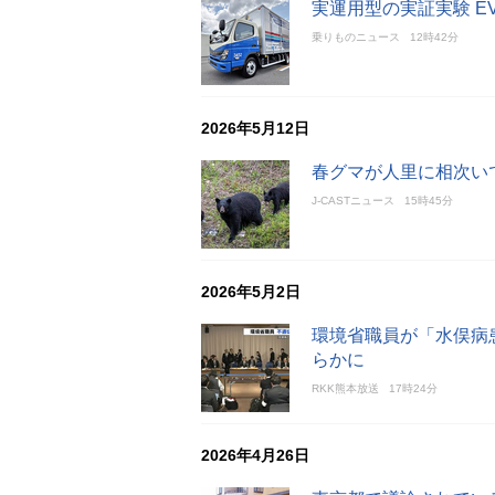
実運用型の実証実験 
乗りものニュース
12時42分
2026年5月12日
春グマが人里に相次い
J-CASTニュース
15時45分
2026年5月2日
環境省職員が「水俣病
らかに
RKK熊本放送
17時24分
2026年4月26日