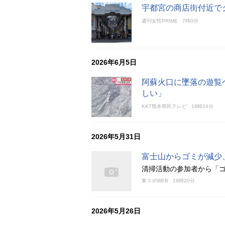
宇都宮の商店街付近で
週刊女性PRIME
7時0分
2026年6月5日
阿蘇火口に墜落の遊覧
しい」
KKT熊本県民テレビ
18時24分
2026年5月31日
富士山からゴミが減少
清掃活動の参加者から「
東スポWEB
19時20分
2026年5月26日