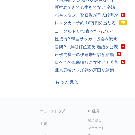
新幹線できても生きてない 辛辣
パキスタン、警察隊が千人殺害か
レンタカー予約 10万円分当たる
ヨーグルト いつ食べたらいい?
性接待? 韓国サッカー協会が釈明
音楽P・蔦谷好位置氏 離婚を公表
声優で雀士の伊達朱里紗が結婚
ロケでの無断撮影に女性アナ苦言
北京五輪スノボ銅の冨田が結婚
もっと見る
ニューストップ
IT 経済
経済総合
主要
マーケット