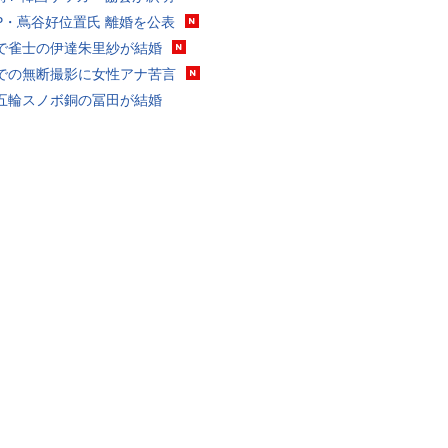
P・蔦谷好位置氏 離婚を公表
で雀士の伊達朱里紗が結婚
での無断撮影に女性アナ苦言
五輪スノボ銅の冨田が結婚