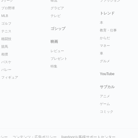
Jリーグ
韓流
ファッション
プロ野球
グラビア
トレンド
MLB
テレビ
本
ゴルフ
ゴシップ
教育・仕事
テニス
からだ
格闘技
映画
マネー
競馬
レビュー
車
相撲
プレゼント
グルメ
バスケ
特集
バレー
YouTube
フィギュア
サブカル
アニメ
ゲーム
コミック
リシー
コンテンツ・広告ポリシー
livedoorお客様サポートセンター