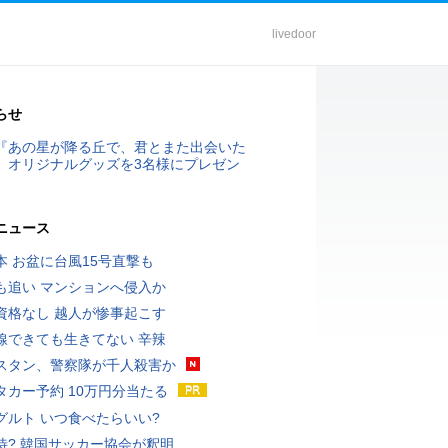
livedoor
らせ
『あの星が降る丘で、君とまた出会いた
』オリジナルグッズを3名様にプレゼン
ニュース
本 お盆に台風15号直撃も
も追い マンションへ侵入か
資格なし 越人が惨事起こす
線できても生きてない 辛辣
スタン、警察隊が千人殺害か
タカー予約 10万円分当たる
グルト いつ食べたらいい?
待? 韓国サッカー協会が釈明