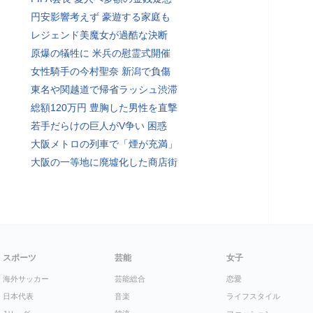
円安影響考えず 豪遊する家庭も
レジェンド美魔女が過酷な決断
原爆の犠牲に 米兵の慰霊式開催
女性騎手の今村聖奈 新潟で負傷
東名や関越道で帰省ラッシュ渋滞
総額120万円 豊胸した男性を直撃
若手だらけの巨人がV争い 困惑
大阪メトロの列車で「煙が充満」
大阪の一等地に廃墟化した商店街
スポーツ
芸能
女子
海外サッカー
芸能総合
恋愛
日本代表
音楽
ライフスタイル