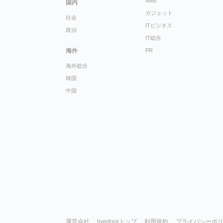
Web
国内
ガジェット
社会
ITビジネス
政治
IT総合
海外
PR
海外総合
韓国
中国
運営会社
livedoorトップ
利用規約
プライバシーポ