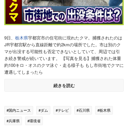
9日、
栃木県
宇都宮市の住宅街に現れたクマ。捕獲されたのは
JR宇都宮駅から直線距離で約2kmの場所でした。市は別のク
マが出没する可能性も否定できないとしていて、周辺では引
き続き警戒が続いています。 【写真を見る】捕獲された体重
約100キロ・オスのクマ泳ぐ・走る様子も もし市街地でクマに
遭遇してしまったら
続きを読む
#国内ニュース
#ダム
#テレビ
#石川県
#栃木県
#兵庫県
#環境省