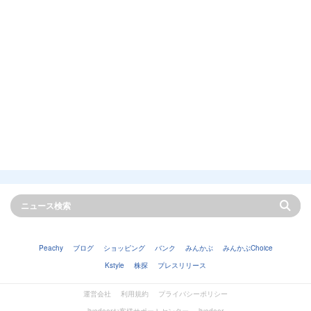
Peachy
ブログ
ショッピング
バンク
みんかぶ
みんかぶChoice
Kstyle
株探
プレスリリース
運営会社
利用規約
プライバシーポリシー