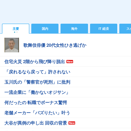
主要
国内
海外
IT 経済
ス
歌舞伎俳優 20代女性ひき逃げか
住宅火災 2階から飛び降り脱出
「戻れるなら戻って」許されない
玉川氏の「警察官が死刑」に批判
一流企業に「働かないオジサン」
何だったの 転職でボーナス驚愕
老舗メーカー「バズりたい」叶う
大谷が異例の申し出 回収の背景