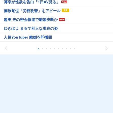
薄幸が性欲を告白「1日AV見る」
藤原竜也「労務改善」をアピール
趣里 夫の密会報道で離婚決断か
ゆきぽよ まるで別人な現在の姿
人気YouTuber 離婚を即撤回