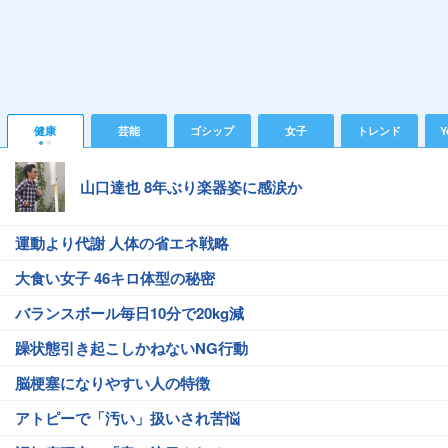
健康
芸能
ゴシップ
女子
トレンド
Y
山口達也 8年ぶり楽器姿に感涙か
運動より代謝 人体の省エネ戦略
大食い女子 46キロ体型の秘密
バランスボール毎日10分で20kg減
躁状態引き起こしかねないNG行動
脳梗塞になりやすい人の特徴
アトピーで「汚い」扱いされ苦悩