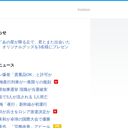
livedoor
らせ
『あの星が降る丘で、君とまた出会いた
』オリジナルグッズを3名様にプレゼン
ニュース
ン爆発「貴重品OK」と許可か
東海夜行列車が一夜限りの復刻
県知事選挙 現職が当選確実
浴で3人が流される 1人死亡
東海「夜行」新幹線が初運行
鮮が兵士をロシア派遣決定か
美和が卓球の国際大会で優勝
竜也、「労務改善」アピール