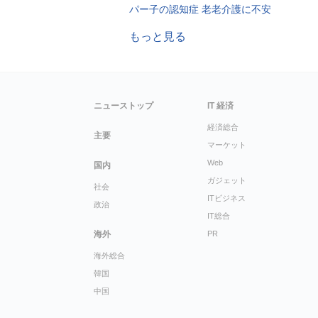
パー子の認知症 老老介護に不安
もっと見る
ニューストップ
IT 経済
経済総合
主要
マーケット
Web
国内
ガジェット
社会
ITビジネス
政治
IT総合
海外
PR
海外総合
韓国
中国