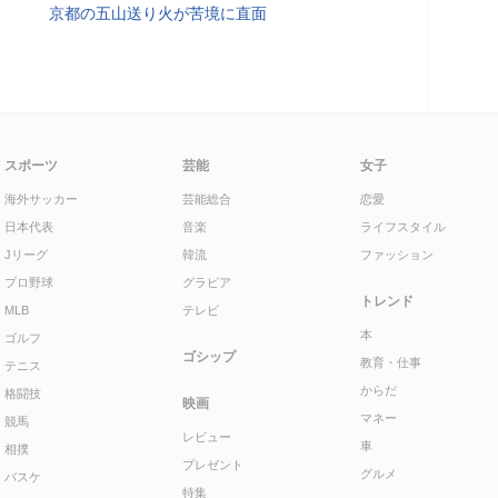
京都の五山送り火が苦境に直面
スポーツ
芸能
女子
海外サッカー
芸能総合
恋愛
日本代表
音楽
ライフスタイル
Jリーグ
韓流
ファッション
プロ野球
グラビア
トレンド
MLB
テレビ
本
ゴルフ
ゴシップ
教育・仕事
テニス
からだ
格闘技
映画
マネー
競馬
レビュー
車
相撲
プレゼント
グルメ
バスケ
特集