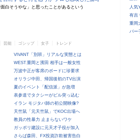
で面白そうやな」と思ったことがあるという
人気Y
有吉
重岡
パー
芸能
ゴシップ
女子
トレンド
VIVANT「別班」リアルな実態とは
WEST.重岡と濱田 相手は一般女性
万波中正が客席のボードに珍要求
オリラジ中田、帰国後初のTV出演
夏のイベント「配信派」が急増
表参道でタクシーがビル突っ込む
イラン モジタバ師の初公開映像?
天竺鼠「元天竺鼠」でKOC出場へ
教員の性暴力 止まらないワケ
ガッポリ建設に元天才子役が加入
さらば森田、FX投資詐欺被害告白