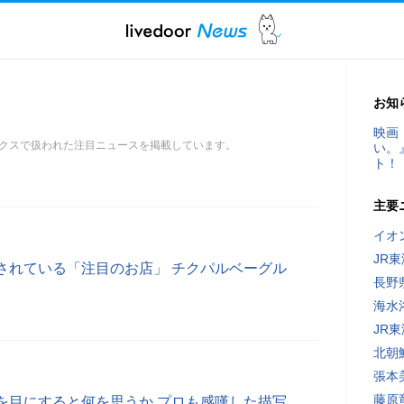
お知
映画
クスで扱われた注目ニュースを掲載しています。
い。
ト！
主要
イオ
JR
されている「注目のお店」 チクパルベーグル
長野
海水
JR
北朝
張本
藤原
を目にすると何を思うか プロも感嘆した描写