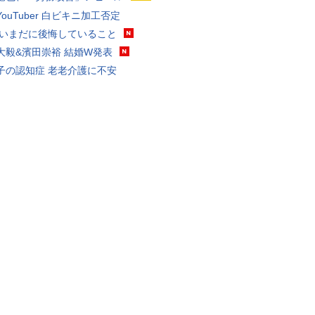
ouTuber 白ビキニ加工否定
 いまだに後悔していること
大毅&濱田崇裕 結婚W発表
子の認知症 老老介護に不安