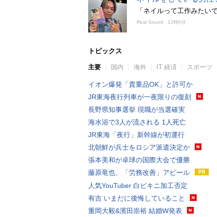
「ネイルって工作みたい
Real Sound
12時0分
トピックス
主要
国内
海外
IT 経済
スポーツ
イオン爆発「貴重品OK」と許可か
JR東海夜行列車が一夜限りの復刻
長野県知事選挙 現職が当選確実
海水浴で3人が流される 1人死亡
JR東海「夜行」新幹線が初運行
北朝鮮が兵士をロシア派遣決定か
張本美和が卓球の国際大会で優勝
藤原竜也、「労務改善」アピール
人気YouTuber 白ビキニ加工否定
有吉 いまだに後悔していること
重岡大毅&濱田崇裕 結婚W発表