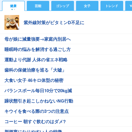
健康
芸能
ゴシップ
女子
トレンド
Y
紫外線対策がビタミンD不足に
母が娘に減量強要→家庭内別居へ
睡眠時の悩みを解消する過ごし方
運動より代謝 人体の省エネ戦略
歯科の保健治療を巡る「大嘘」
大食い女子 46キロ体型の秘密
バランスボール毎日10分で20kg減
躁状態引き起こしかねないNG行動
キウイを食べる際の3つの注意点
コーヒー 朝すぐ飲むのはダメ?
脳梗塞になりやすい人の特徴