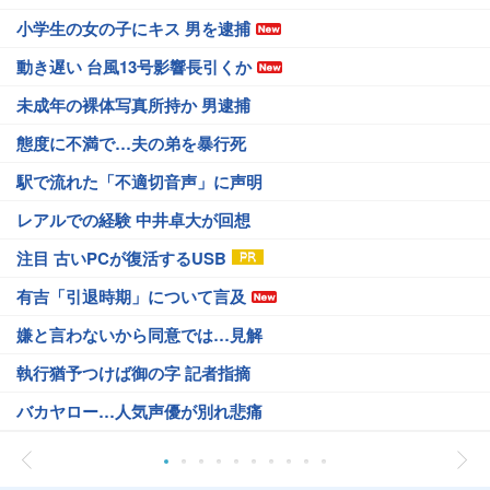
小学生の女の子にキス 男を逮捕
動き遅い 台風13号影響長引くか
未成年の裸体写真所持か 男逮捕
態度に不満で…夫の弟を暴行死
駅で流れた「不適切音声」に声明
レアルでの経験 中井卓大が回想
注目 古いPCが復活するUSB
有吉「引退時期」について言及
嫌と言わないから同意では…見解
執行猶予つけば御の字 記者指摘
バカヤロー…人気声優が別れ悲痛