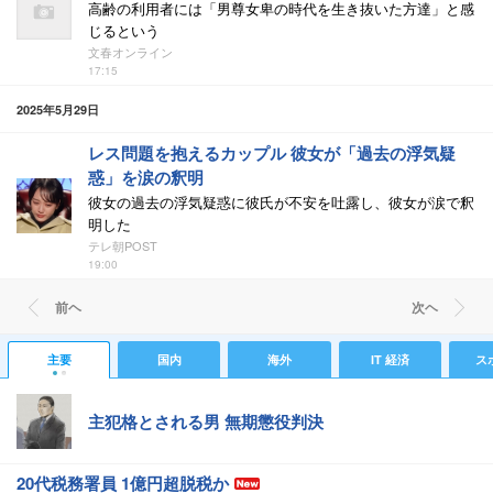
高齢の利用者には「男尊女卑の時代を生き抜いた方達」と感
じるという
文春オンライン
17:15
2025年5月29日
レス問題を抱えるカップル 彼女が「過去の浮気疑
惑」を涙の釈明
彼女の過去の浮気疑惑に彼氏が不安を吐露し、彼女が涙で釈
明した
テレ朝POST
19:00
前ヘ
次ヘ
主要
国内
海外
IT 経済
ス
主犯格とされる男 無期懲役判決
20代税務署員 1億円超脱税か