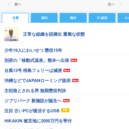
前ヘ
次ヘ
主要
国内
海外
IT 経済
ス
正常な組織を誤摘出 重篤な状態
少年19人にわいせつ 懲役15年
別府の「移動式温泉」熊本へ出発
台風13号 桜島フェリーは減便
沖縄などでJAPANローミング提供
主犯格とされる男 無期懲役判決
ジブリパーク 新施設が誕生へ
注目 古いPCが復活するUSB
HIKAKIN 被災地に2000万円を寄付