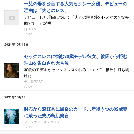
一児の母を公言する人気セクシー女優、デビューの
理由は「夫とのレス」
デビューした理由について「夫との性交渉のレスが大きな要
因です」と説明
日刊SPA!
15:52
2024年10月13日
セックスレスに悩む30歳モデル彼女、彼氏から拒む
理由を告白され大号泣
30歳のモデルがセックスレスの悩みについて、彼氏に打ち明
けた
テレ朝POST
09:00
2024年10月12日
財布から避妊具に風俗のカード…産後うつの32歳妻
に放った夫の鳥肌発言
プレジデントオンライン
10:16