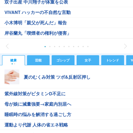
双子出産 中川翔子が体重を公表
VIVANT ハッカーの不自然な言動
小木博明「親父が死んだ」報告
岸谷蘭丸「喫煙者の権利が侵害」
健康
芸能
ゴシップ
女子
トレンド
Y
夏のむくみ対策 ツボ&反射区押し
紫外線対策がビタミンD不足に
母が娘に減量強要→家庭内別居へ
睡眠時の悩みを解消する過ごし方
運動より代謝 人体の省エネ戦略