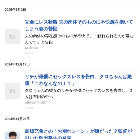
2025年1月2日
完全にレス状態 夫の肉体そのものに不快感を抱いて
しまう妻の苦悩
夫の肉体の存在感そのものが不快で、「触れられるのが嫌な
んです」と告白
All About
22:05
2024年12月17日
リチが俳優にセックスレスを告白、クロちゃんは絶
望「これなんなの！？」
クロちゃんの彼女のリチが俳優にセックスレスを告白し、2
人は布団の中へ
ABEMA TIMES
07:35
2024年11月25日
高畑充希との「お別れシーン」が嫌だった？監督が
引いた岡田将生の発言