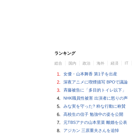
ランキング
総合
国内
政治
海外
経済
IT
1.
女優・山本舞香 第1子を出産
2.
深夜アニメに喫煙描写 BPOで議論
3.
斉藤被告に「多目的トイレ以下」
4.
NHK職員性被害 出演者に怒りの声
5.
みな実を守った? 粋な行動に称賛
6.
高校生の信子 勉強中の姿を公開
7.
元TBSアナの山本里菜 離婚を公表
8.
アジカン 三原重夫さんを追悼