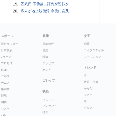
19.
乙武氏 不倫後に評判が逆転か
20.
広末が地上波復帰 今後に言及
スポーツ
芸能
女子
海外サッカー
芸能総合
恋愛
日本代表
音楽
ライフスタイル
Jリーグ
韓流
ファッション
プロ野球
グラビア
トレンド
MLB
テレビ
本
ゴルフ
ゴシップ
教育・仕事
テニス
からだ
格闘技
映画
マネー
競馬
レビュー
車
相撲
プレゼント
グルメ
バスケ
特集
バレー