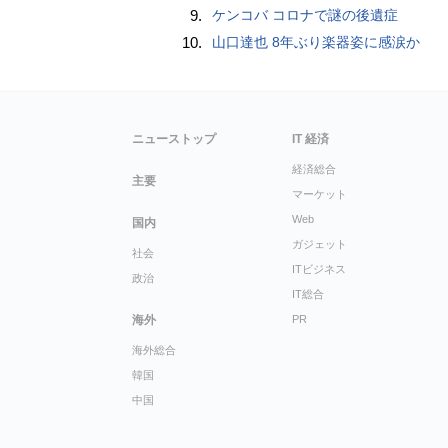
9.
ケンコバ コロナで謎の後遺症
10.
山口達也 8年ぶり楽器姿に感涙か
ニューストップ
IT 経済
経済総合
主要
マーケット
Web
国内
ガジェット
社会
ITビジネス
政治
IT総合
海外
PR
海外総合
韓国
中国