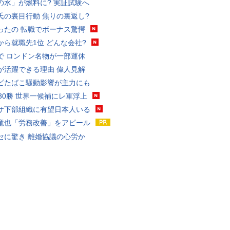
の水」が燃料に? 実証試験へ
氏の裏目行動 焦りの裏返し?
ったの 転職でボーナス驚愕
から就職先1位 どんな会社?
で ロンドン名物が一部運休
が活躍できる理由 偉人見解
ビたばこ騒動影響が主力にも
戦30勝 世界一候補にレ軍浮上
サ下部組織に有望日本人いる
竜也「労務改善」をアピール
セに驚き 離婚協議の心労か