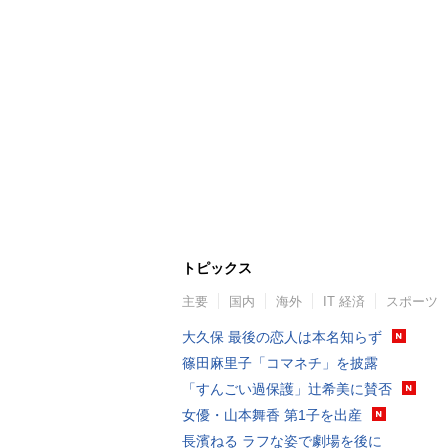
トピックス
主要
国内
海外
IT 経済
スポーツ
大久保 最後の恋人は本名知らず
篠田麻里子「コマネチ」を披露
「すんごい過保護」辻希美に賛否
女優・山本舞香 第1子を出産
長濱ねる ラフな姿で劇場を後に