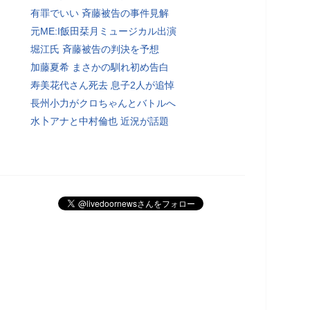
有罪でいい 斉藤被告の事件見解
元ME:I飯田栞月ミュージカル出演
堀江氏 斉藤被告の判決を予想
加藤夏希 まさかの馴れ初め告白
寿美花代さん死去 息子2人が追悼
長州小力がクロちゃんとバトルへ
水卜アナと中村倫也 近況が話題