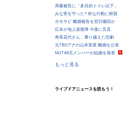
斉藤被告に「多目的トイレ以下」
みな実を守った? 粋な行動に称賛
ホモサピ 離婚報告を翌日撤回か
広末が地上波復帰 今後に言及
寿美花代さん、乗り越えた悲劇
元TBSアナの山本里菜 離婚を公表
NGT48元メンバーが結婚を発表
もっと見る
ライブドアニュースを読もう！