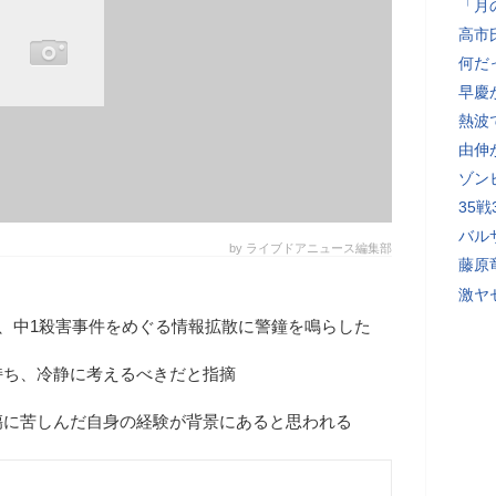
「月
高市
何だ
早慶
熱波
由伸
ゾン
35
バル
by ライブドアニュース編集部
藤原
激ヤ
日、中1殺害事件をめぐる情報拡散に警鐘を鳴らした
持ち、冷静に考えるべきだと指摘
傷に苦しんだ自身の経験が背景にあると思われる