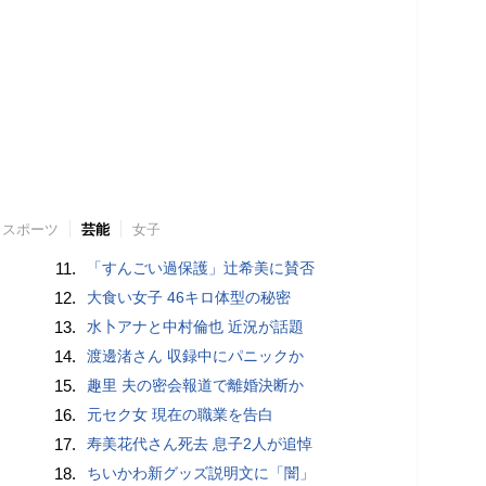
スポーツ
芸能
女子
11.
「すんごい過保護」辻希美に賛否
12.
大食い女子 46キロ体型の秘密
13.
水卜アナと中村倫也 近況が話題
14.
渡邊渚さん 収録中にパニックか
15.
趣里 夫の密会報道で離婚決断か
16.
元セク女 現在の職業を告白
17.
寿美花代さん死去 息子2人が追悼
18.
ちいかわ新グッズ説明文に「闇」