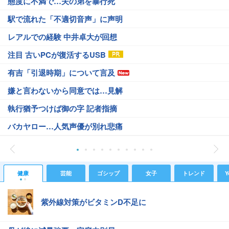
態度に不満で…夫の弟を暴行死
駅で流れた「不適切音声」に声明
レアルでの経験 中井卓大が回想
注目 古いPCが復活するUSB
有吉「引退時期」について言及
嫌と言わないから同意では…見解
執行猶予つけば御の字 記者指摘
バカヤロー…人気声優が別れ悲痛
健康
芸能
ゴシップ
女子
トレンド
Y
紫外線対策がビタミンD不足に