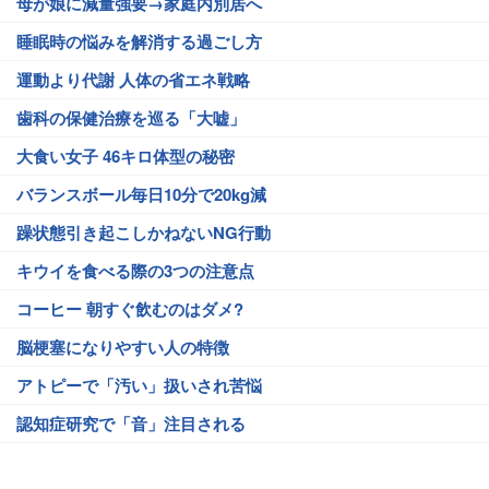
母が娘に減量強要→家庭内別居へ
睡眠時の悩みを解消する過ごし方
運動より代謝 人体の省エネ戦略
歯科の保健治療を巡る「大嘘」
大食い女子 46キロ体型の秘密
バランスボール毎日10分で20kg減
躁状態引き起こしかねないNG行動
キウイを食べる際の3つの注意点
コーヒー 朝すぐ飲むのはダメ?
脳梗塞になりやすい人の特徴
アトピーで「汚い」扱いされ苦悩
認知症研究で「音」注目される