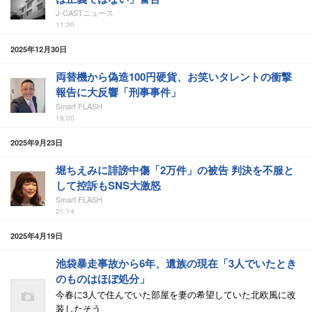
J-CASTニュース
11:30
2025年12月30日
両替機から偽造100円硬貨、お笑いタレントの衝撃
報告に大反響「刑事事件」
Smart FLASH
18:00
2025年9月23日
堀ちえみに誹謗中傷「2万件」の被告 判決を不服と
して控訴もSNS大激怒
Smart FLASH
21:14
2025年4月19日
池袋暴走事故から6年、遺族の現在「3人でいたとき
のものはほぼ処分」
今春に3人で住んでいた部屋を妻の希望していた北欧風に改
装したそう