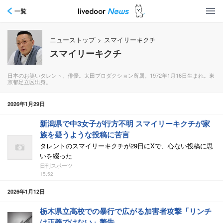
一覧
ニューストップ
>
スマイリーキクチ
スマイリーキクチ
日本のお笑いタレント、俳優。太田プロダクション所属。1972年1月16日生まれ。東
京都足立区出身。
2026年1月29日
新潟県で中3女子が行方不明 スマイリーキクチが家
族を疑うような投稿に苦言
タレントのスマイリーキクチが29日にXで、心ない投稿に思
いを綴った
日刊スポーツ
15:52
2026年1月12日
栃木県立高校での暴行で広がる加害者攻撃「リンチ
は正義ではない」警告