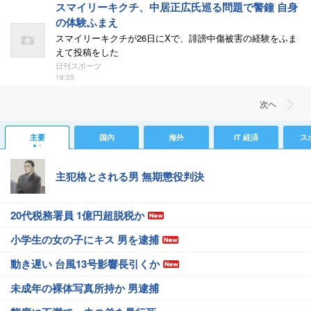
スマイリーキクチ、中居正広氏巡る問題で警鐘 自身
の体験ふまえ
スマイリーキクチが26日にXで、誹謗中傷被害の経験をふま
えて投稿をした
日刊スポーツ
18:35
次ヘ
主要
国内
海外
IT 経済
ス
主犯格とされる男 無期懲役判決
20代税務署員 1億円超脱税か
小学生の女の子にキス 男を逮捕
動き遅い 台風13号影響長引くか
未成年の裸体写真所持か 男逮捕