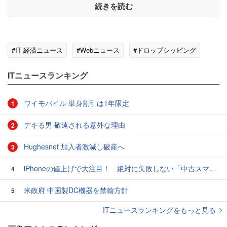
続きを読む
#IT 経済ニュース
#Webニュース
#ドロップシッピング
ITニュースランキング
ワイモバイル 単身割引は1年限定
1
デキる男 敬遠される意外な理由
2
Hughesnet 加入者激減し破産へ
3
iPhoneの値上げで大注目！ 絶対に失敗しない「中古スマホ」の売り方＆買い方
4
米政府 中国製DC機器を禁輸方針
5
ITニュースランキングをもっと見る