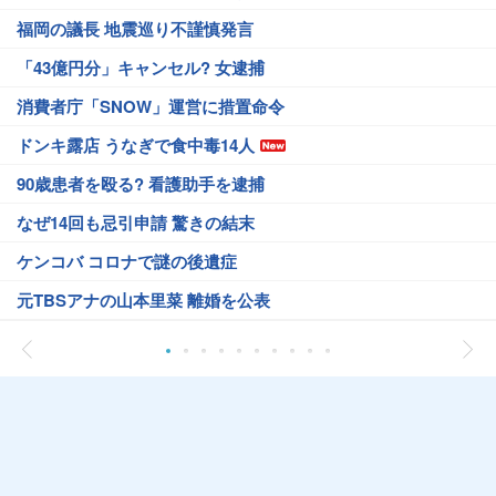
福岡の議長 地震巡り不謹慎発言
「43億円分」キャンセル? 女逮捕
消費者庁「SNOW」運営に措置命令
ドンキ露店 うなぎで食中毒14人
90歳患者を殴る? 看護助手を逮捕
なぜ14回も忌引申請 驚きの結末
ケンコバ コロナで謎の後遺症
元TBSアナの山本里菜 離婚を公表