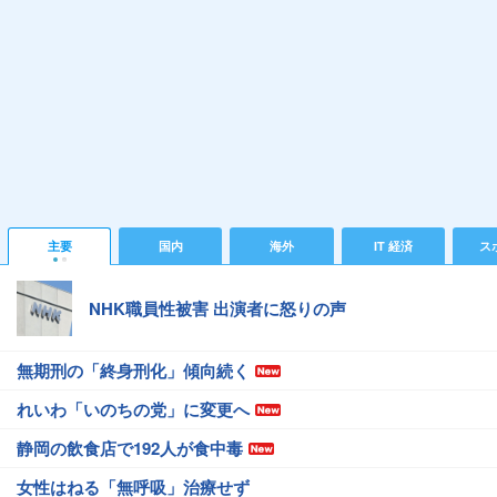
主要
国内
海外
IT 経済
ス
NHK職員性被害 出演者に怒りの声
無期刑の「終身刑化」傾向続く
れいわ「いのちの党」に変更へ
静岡の飲食店で192人が食中毒
女性はねる「無呼吸」治療せず