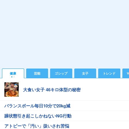
健康
芸能
ゴシップ
女子
トレンド
Y
大食い女子 46キロ体型の秘密
バランスボール毎日10分で20kg減
躁状態引き起こしかねないNG行動
アトピーで「汚い」扱いされ苦悩