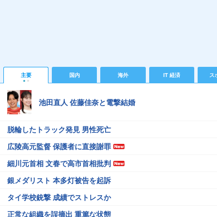
主要
国内
海外
IT 経済
ス
池田直人 佐藤佳奈と電撃結婚
脱輪したトラック発見 男性死亡
広陵高元監督 保護者に直接謝罪
細川元首相 文春で高市首相批判
銀メダリスト 本多灯被告を起訴
タイ学校銃撃 成績でストレスか
正常な組織を誤摘出 重篤な状態