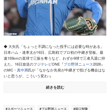
◆ 大矢氏「ちょっと不調になった投手には必要な時がある」
日本ハム・達孝太が16日、広島戦でプロ初の中継ぎ登板。最
速155kmの直球で三振を奪うなど、わずか9球で三者凡退に抑
えた。16日放送のフジ
テレビ
ONE『
プロ野球ニュース
2026』
のMC・
真中満
氏が「なかなか先発が中継ぎで投げる機会はな
いと思うが、こういう変わっ
続きを読む
#スポーツニュース
#プロ野球ニュース
#坂口智隆