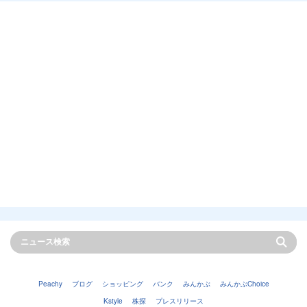
Peachy
ブログ
ショッピング
バンク
みんかぶ
みんかぶChoice
Kstyle
株探
プレスリリース