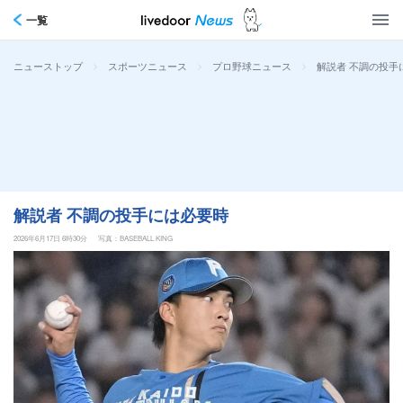
一覧
>
>
>
解説者 不調の投手
ニューストップ
スポーツニュース
プロ野球ニュース
解説者 不調の投手には必要時
2026年6月17日 6時30分
写真：BASEBALL KING