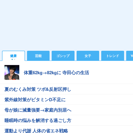
健康
芸能
ゴシップ
女子
トレンド
Y
体重62kg→82kgに 寺田心の生活
夏のむくみ対策 ツボ&反射区押し
紫外線対策がビタミンD不足に
母が娘に減量強要→家庭内別居へ
睡眠時の悩みを解消する過ごし方
運動より代謝 人体の省エネ戦略