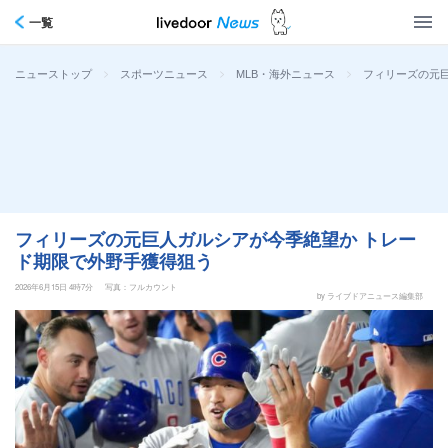
一覧
>
>
>
フィリーズの元
ニューストップ
スポーツニュース
MLB・海外ニュース
フィリーズの元巨人ガルシアが今季絶望か トレー
ド期限で外野手獲得狙う
2026年6月15日 4時7分
写真：フルカウント
by ライブドアニュース編集部