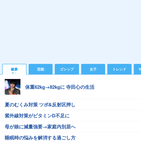
健康
芸能
ゴシップ
女子
トレンド
Y
体重62kg→82kgに 寺田心の生活
夏のむくみ対策 ツボ&反射区押し
紫外線対策がビタミンD不足に
母が娘に減量強要→家庭内別居へ
睡眠時の悩みを解消する過ごし方