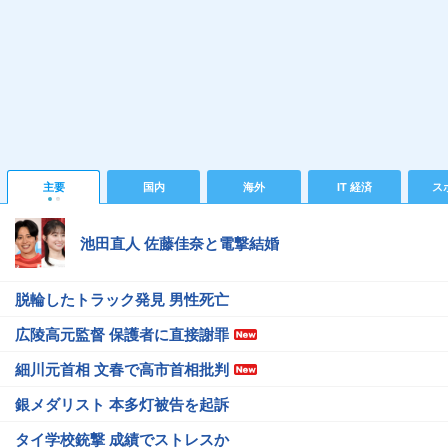
主要
国内
海外
IT 経済
ス
池田直人 佐藤佳奈と電撃結婚
脱輪したトラック発見 男性死亡
広陵高元監督 保護者に直接謝罪
細川元首相 文春で高市首相批判
銀メダリスト 本多灯被告を起訴
タイ学校銃撃 成績でストレスか