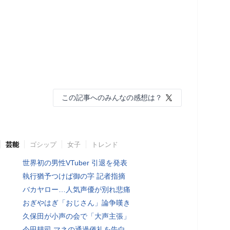
この記事へのみんなの感想は？
芸能
ゴシップ
女子
トレンド
世界初の男性VTuber 引退を発表
執行猶予つけば御の字 記者指摘
バカヤロー…人気声優が別れ悲痛
おぎやはぎ「おじさん」論争嘆き
久保田が小声の会で「大声主張」
今田耕司 マネの通過儀礼を告白