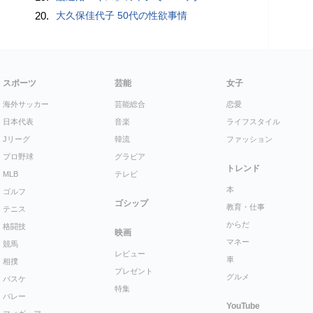
20.
大久保佳代子 50代の性欲事情
スポーツ
芸能
女子
海外サッカー
芸能総合
恋愛
日本代表
音楽
ライフスタイル
Jリーグ
韓流
ファッション
プロ野球
グラビア
トレンド
MLB
テレビ
本
ゴルフ
ゴシップ
教育・仕事
テニス
からだ
格闘技
映画
マネー
競馬
レビュー
車
相撲
プレゼント
グルメ
バスケ
特集
バレー
YouTube