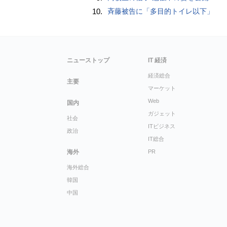
10.
斉藤被告に「多目的トイレ以下」
ニューストップ
IT 経済
経済総合
主要
マーケット
Web
国内
ガジェット
社会
ITビジネス
政治
IT総合
海外
PR
海外総合
韓国
中国