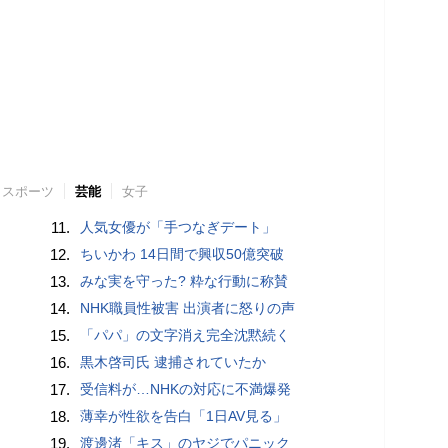
スポーツ
芸能
女子
11.
人気女優が「手つなぎデート」
12.
ちいかわ 14日間で興収50億突破
13.
みな実を守った? 粋な行動に称賛
14.
NHK職員性被害 出演者に怒りの声
15.
「パパ」の文字消え完全沈黙続く
16.
黒木啓司氏 逮捕されていたか
17.
受信料が…NHKの対応に不満爆発
18.
薄幸が性欲を告白「1日AV見る」
19.
渡邊渚「キス」のヤジでパニック