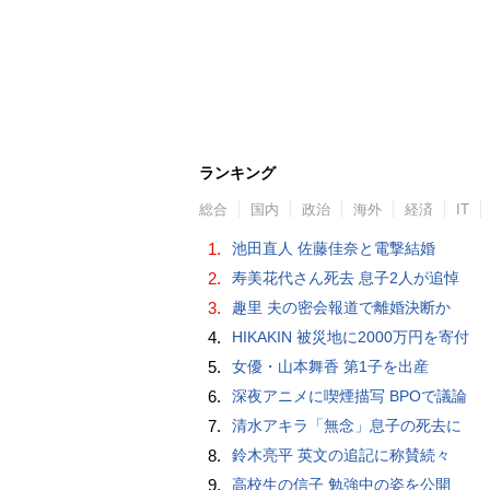
ランキング
総合
国内
政治
海外
経済
IT
1.
池田直人 佐藤佳奈と電撃結婚
2.
寿美花代さん死去 息子2人が追悼
3.
趣里 夫の密会報道で離婚決断か
4.
HIKAKIN 被災地に2000万円を寄付
5.
女優・山本舞香 第1子を出産
6.
深夜アニメに喫煙描写 BPOで議論
7.
清水アキラ「無念」息子の死去に
8.
鈴木亮平 英文の追記に称賛続々
9.
高校生の信子 勉強中の姿を公開