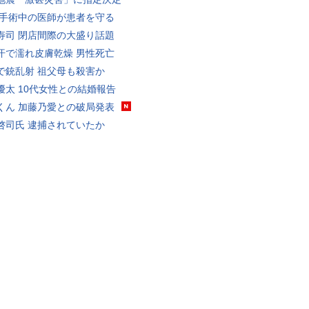
 手術中の医師が患者を守る
寿司 閉店間際の大盛り話題
汗で濡れ皮膚乾燥 男性死亡
で銃乱射 祖父母も殺害か
優太 10代女性との結婚報告
くん 加藤乃愛との破局発表
啓司氏 逮捕されていたか