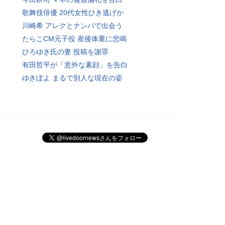
歌舞伎俳優 20代女性ひき逃げか
川崎希 アレクとナンパで出会う
たらこCM元子役 産後体重に悲鳴
ひろゆき氏の妻 投稿を謝罪
有田哲平が「意外な素顔」を告白
ゆきぽよ まるで別人な現在の姿