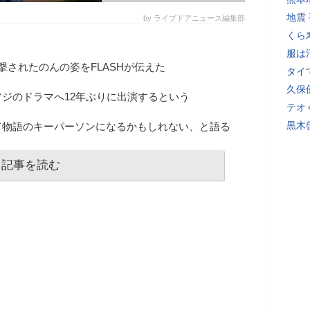
地震
by ライブドアニュース編集部
くら
服は
撃されたのんの姿をFLASHが伝えた
タイ
久保
ジのドラマへ12年ぶりに出演するという
テオ
黒木
て物語のキーパーソンになるかもしれない、と語る
記事を読む