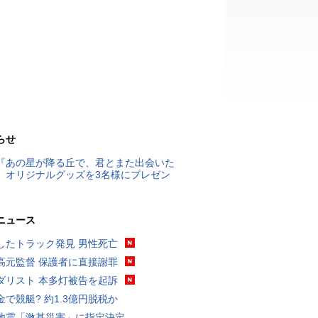
らせ
『あの星が降る丘で、君とまた出会いた
』オリジナルグッズを3名様にプレゼン
ニュース
したトラック発見 男性死亡
高元監督 保護者に直接謝罪
ダリスト 本多灯被告を起訴
金で競艇? 約1.3億円脱税か
地震「激甚災害」に指定決定