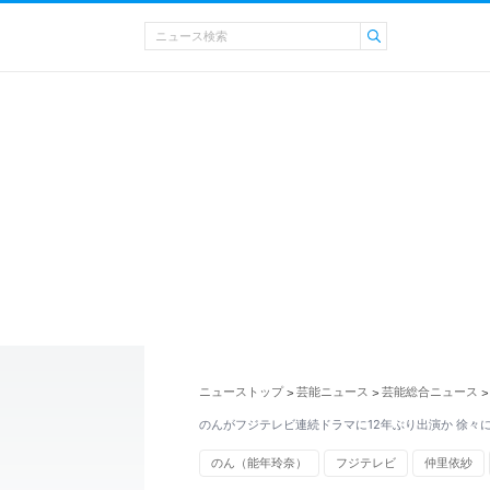
ニューストップ
芸能ニュース
芸能総合ニュース
>
>
>
のんがフジテレビ連続ドラマに12年ぶり出演か 徐々
のん（能年玲奈）
フジテレビ
仲里依紗