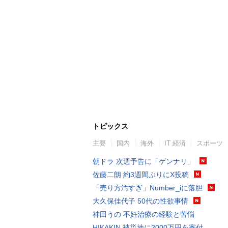
トピックス
主要
国内
海外
IT 経済
スポーツ
朝ドラ 次週予告に「ゲンナリ」
佐藤二朗 約3週間ぶりにX投稿
「売り方汚すぎ」Number_iに落胆
大久保佳代子 50代の性欲事情
神田うの 不妊治療の経験と苦悩
HIKAKIN 被災地に2000万円を寄付