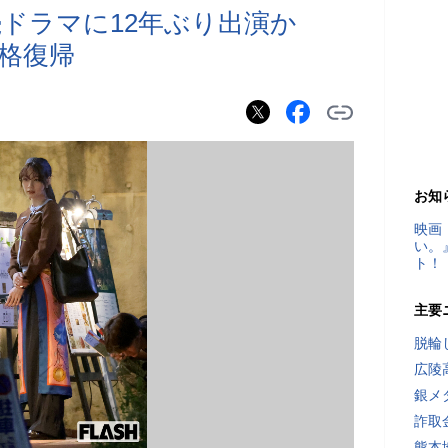
ドラマに12年ぶり出演か
格復帰
お知
映画
い。
ト！
主要
脱輪
広陵
銀メ
詐取
熊本