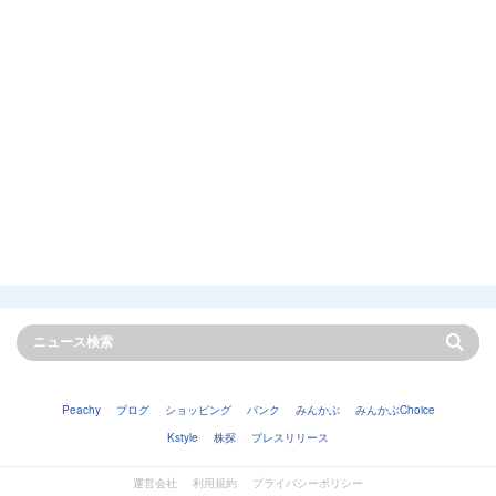
Peachy
ブログ
ショッピング
バンク
みんかぶ
みんかぶChoice
Kstyle
株探
プレスリリース
運営会社
利用規約
プライバシーポリシー