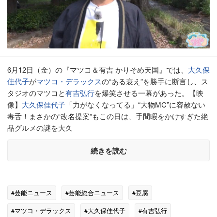
6月12日（金）の『マツコ＆有吉 かりそめ天国』では、
大久保
佳代子
が
マツコ・デラックス
の“ある衰え”を勝手に断言し、ス
タジオのマツコと
有吉弘行
を爆笑させる一幕があった。【映
像】
大久保佳代子
「力がなくなってる」“大物MC”に容赦ない
毒舌！まさかの“改名提案”もこの日は、手間暇をかけすぎた絶
品グルメの謎を大久
続きを読む
#芸能ニュース
#芸能総合ニュース
#豆腐
#マツコ・デラックス
#大久保佳代子
#有吉弘行