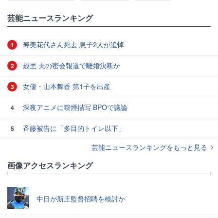
芸能ニュースランキング
寿美花代さん死去 息子2人が追悼
1
趣里 夫の密会報道で離婚決断か
2
女優・山本舞香 第1子を出産
3
深夜アニメに喫煙描写 BPOで議論
4
斉藤被告に「多目的トイレ以下」
5
芸能ニュースランキングをもっと見る
画像アクセスランキング
中日が新庄監督招聘を検討か