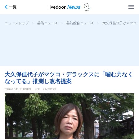
一覧
>
>
>
大久保佳代子がマツコ
ニューストップ
芸能ニュース
芸能総合ニュース
大久保佳代子がマツコ・デラックスに「噛む力なく
なってる」推測し改名提案
2026年6月13日 11時30分
写真：テレ朝POST