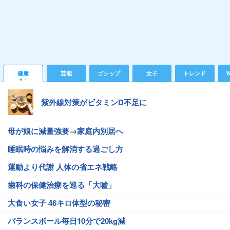
健康
芸能
ゴシップ
女子
トレンド
Y
紫外線対策がビタミンD不足に
母が娘に減量強要→家庭内別居へ
睡眠時の悩みを解消する過ごし方
運動より代謝 人体の省エネ戦略
歯科の保健治療を巡る「大嘘」
大食い女子 46キロ体型の秘密
バランスボール毎日10分で20kg減