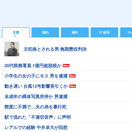
主要
国内
海外
IT 経済
ス
主犯格とされる男 無期懲役判決
20代税務署員 1億円超脱税か
小学生の女の子にキス 男を逮捕
動き遅い 台風13号影響長引くか
未成年の裸体写真所持か 男逮捕
態度に不満で…夫の弟を暴行死
駅で流れた「不適切音声」に声明
レアルでの経験 中井卓大が回想