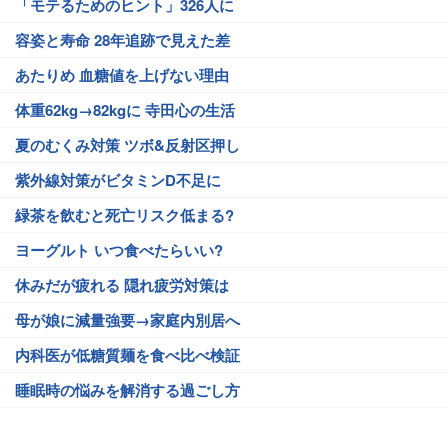
「モテるためのヒント」326人に
容姿と寿命 28年追跡で見えた差
あたりめ 血糖値を上げない理由
体重62kg→82kgに 寺田心の生活
夏のむくみ対策 ツボ&反射区押し
紫外線対策がビタミンD不足に
緑茶を飲むと死亡リスク低まる?
ヨーグルト いつ食べたらいい?
休みだが疲れる 隠れ疲労対策は
母が娘に減量強要→家庭内別居へ
内科医が低糖質麺を食べ比べ検証
睡眠時の悩みを解消する過ごし方