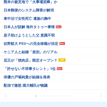
熊本の被災地で「火事場泥棒」か
日本郵便のシステム障害が解消
車中泊で女性死亡 遺族の胸中
日本人が誤解 海外タトゥー事情
息子助けようとした父 意識不明
佐野航大 PSVへの完全移籍が決定
ケニア人と結婚「差別」のリアル
花王が「焼肉店」限定オープン？
「許せない不祥事タレント」1位
俳優の戸塚純貴が結婚を発表
配信で激怒 堀大輔氏が物議