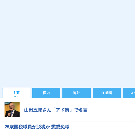
主要
国内
海外
IT 経済
ス
山田五郎さん「アド街」で名言
25歳国税職員が脱税か 懲戒免職