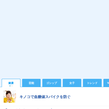
健康
芸能
ゴシップ
女子
トレンド
Y
キノコで血糖値スパイクを防ぐ