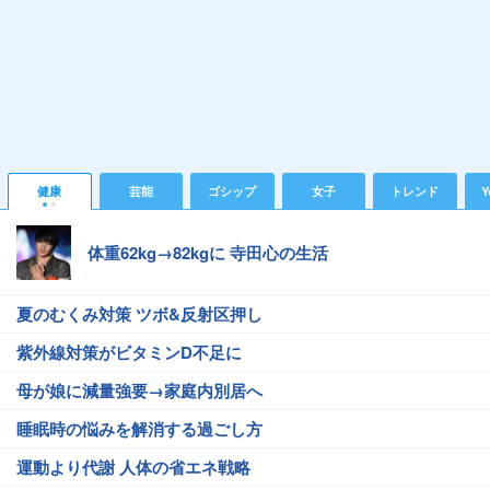
健康
芸能
ゴシップ
女子
トレンド
Y
体重62kg→82kgに 寺田心の生活
夏のむくみ対策 ツボ&反射区押し
紫外線対策がビタミンD不足に
母が娘に減量強要→家庭内別居へ
睡眠時の悩みを解消する過ごし方
運動より代謝 人体の省エネ戦略