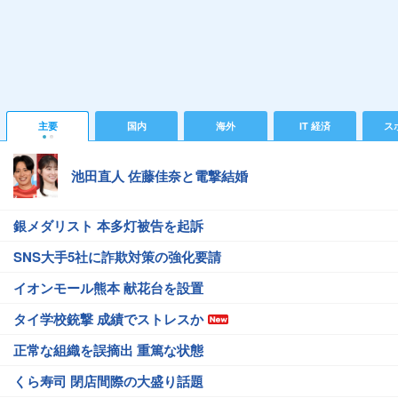
主要
国内
海外
IT 経済
ス
池田直人 佐藤佳奈と電撃結婚
銀メダリスト 本多灯被告を起訴
SNS大手5社に詐欺対策の強化要請
イオンモール熊本 献花台を設置
タイ学校銃撃 成績でストレスか
正常な組織を誤摘出 重篤な状態
くら寿司 閉店間際の大盛り話題