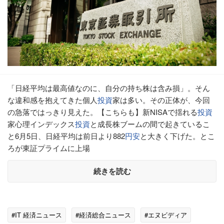
「日経平均は最高値なのに、自分の持ち株は含み損」。そん
な違和感を抱えてきた個人
投資
家は多い。その正体が、今回
の急落ではっきり見えた。【こちらも】新NISAで揺れる
投資
家心理インデックス
投資
と成長株ブームの間で起きているこ
と6月5日、日経平均は前日より882
円安
と大きく下げた。とこ
ろが東証プライムに上場
続きを読む
#IT 経済ニュース
#経済総合ニュース
#エヌビディア