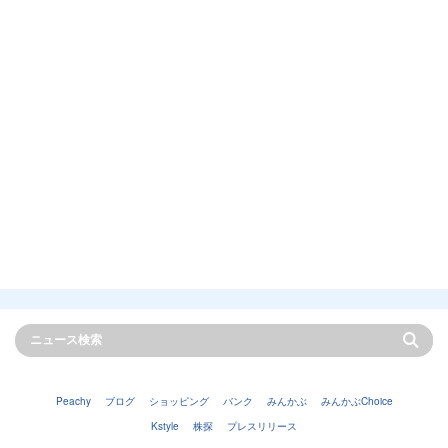
Peachy
ブログ
ショッピング
バンク
みんかぶ
みんかぶChoice
Kstyle
株探
プレスリリース