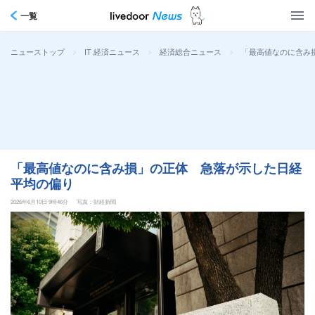
一覧
>
>
>
「最高値なのに含み
ニューストップ
IT 経済ニュース
経済総合ニュース
「最高値なのに含み損」の正体 急落が示した日経
平均の偏り
2026年6月10日 9時46分
写真：財経新聞