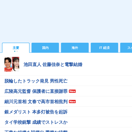
主要
国内
海外
IT 経済
ス
池田直人 佐藤佳奈と電撃結婚
脱輪したトラック発見 男性死亡
広陵高元監督 保護者に直接謝罪
細川元首相 文春で高市首相批判
銀メダリスト 本多灯被告を起訴
タイ学校銃撃 成績でストレスか