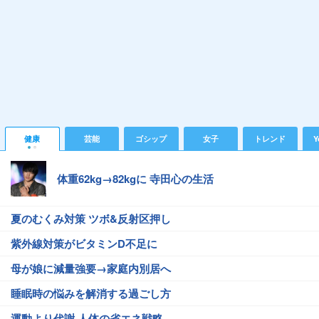
健康
芸能
ゴシップ
女子
トレンド
Y
体重62kg→82kgに 寺田心の生活
夏のむくみ対策 ツボ&反射区押し
紫外線対策がビタミンD不足に
母が娘に減量強要→家庭内別居へ
睡眠時の悩みを解消する過ごし方
運動より代謝 人体の省エネ戦略