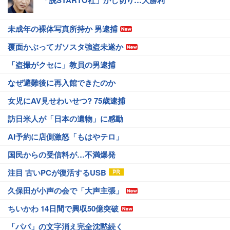
未成年の裸体写真所持か 男逮捕
覆面かぶってガソスタ強盗未遂か
「盗撮がクセに」教員の男逮捕
なぜ避難後に再入館できたのか
女児にAV見せわいせつ? 75歳逮捕
訪日米人が「日本の遺物」に感動
AI予約に店側激怒「もはやテロ」
国民からの受信料が…不満爆発
注目 古いPCが復活するUSB
久保田が小声の会で「大声主張」
ちいかわ 14日間で興収50億突破
「パパ」の文字消え完全沈黙続く