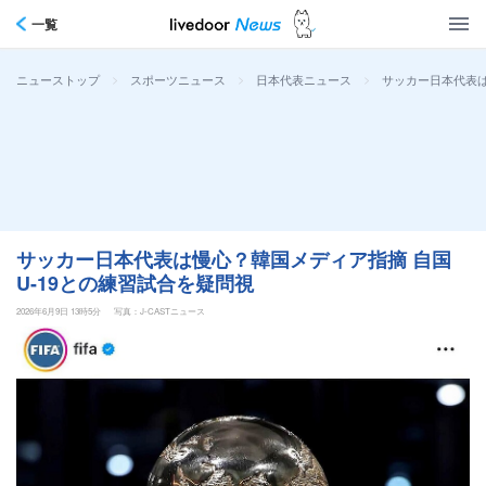
一覧
>
>
>
サッカー日本代表は
ニューストップ
スポーツニュース
日本代表ニュース
サッカー日本代表は慢心？韓国メディア指摘 自国
U-19との練習試合を疑問視
2026年6月9日 13時5分
写真：J-CASTニュース