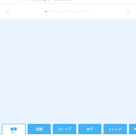
健康
芸能
ゴシップ
女子
トレンド
Y