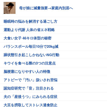
母が娘に減量強要→家庭内別居へ
睡眠時の悩みを解消する過ごし方
運動より代謝 人体の省エネ戦略
大食い女子 46キロ体型の秘密
バランスボール毎日10分で20kg減
躁状態引き起こしかねないNG行動
キウイを食べる際の3つの注意点
脳梗塞になりやすい人の特徴
アトピーで「汚い」扱いされ苦悩
認知症研究で「音」注目される
夫の「産後うつ」にみられる症状
大豆を摂取してストレス過食防止