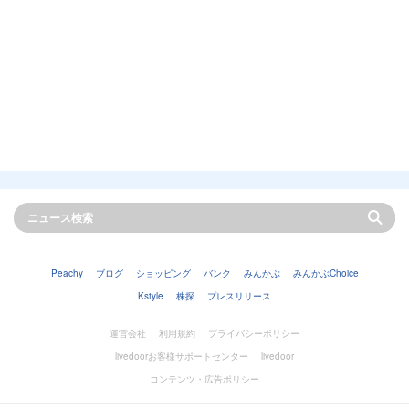
Peachy
ブログ
ショッピング
バンク
みんかぶ
みんかぶChoice
Kstyle
株探
プレスリリース
運営会社
利用規約
プライバシーポリシー
livedoorお客様サポートセンター
livedoor
コンテンツ・広告ポリシー