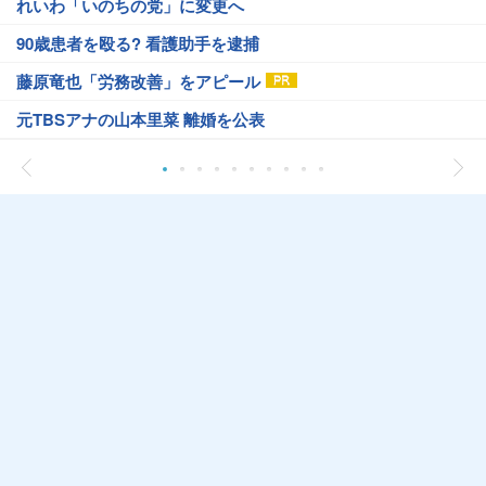
れいわ「いのちの党」に変更へ
90歳患者を殴る? 看護助手を逮捕
藤原竜也「労務改善」をアピール
元TBSアナの山本里菜 離婚を公表