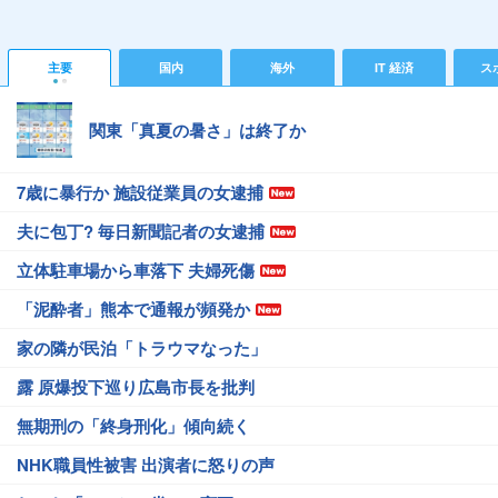
主要
国内
海外
IT 経済
ス
関東「真夏の暑さ」は終了か
7歳に暴行か 施設従業員の女逮捕
夫に包丁? 毎日新聞記者の女逮捕
立体駐車場から車落下 夫婦死傷
「泥酔者」熊本で通報が頻発か
家の隣が民泊「トラウマなった」
露 原爆投下巡り広島市長を批判
無期刑の「終身刑化」傾向続く
NHK職員性被害 出演者に怒りの声