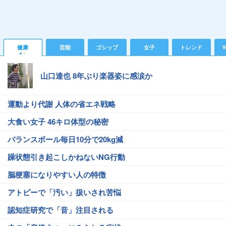
健康
芸能
ゴシップ
女子
トレンド
Y
山口達也 8年ぶり楽器姿に感涙か
運動より代謝 人体の省エネ戦略
大食い女子 46キロ体型の秘密
バランスボール毎日10分で20kg減
躁状態引き起こしかねないNG行動
脳梗塞になりやすい人の特徴
アトピーで「汚い」扱いされ苦悩
認知症研究で「音」注目される