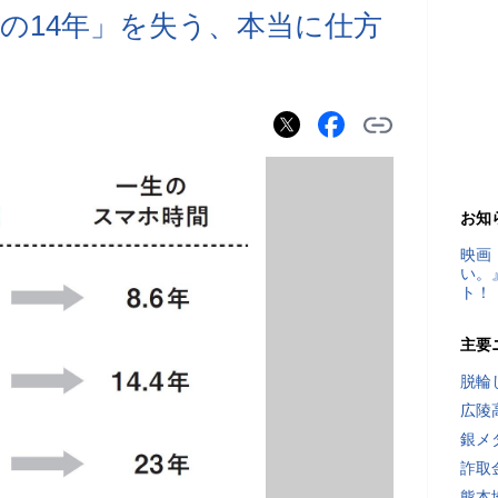
の14年」を失う、本当に仕方
お知
映画
い。
ト！
主要
脱輪
広陵
銀メ
詐取
熊本