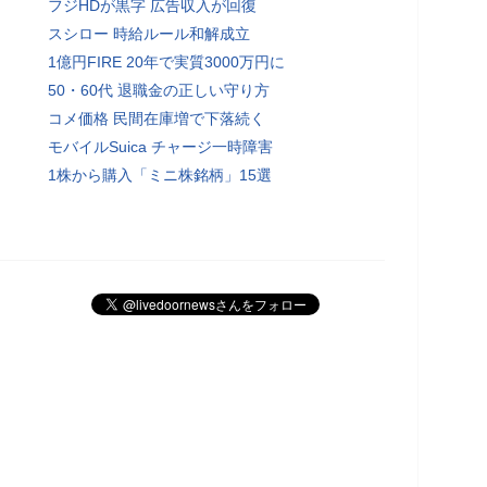
フジHDが黒字 広告収入が回復
スシロー 時給ルール和解成立
1億円FIRE 20年で実質3000万円に
50・60代 退職金の正しい守り方
コメ価格 民間在庫増で下落続く
モバイルSuica チャージ一時障害
1株から購入「ミニ株銘柄」15選