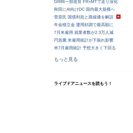
GR86一部改良 FR×MTで走り深化
秋田にAI向けDC 国内最大規模へ
菅原氏 国債利息と路線価を解説
年金積立金 運用好調で最高額に
7月米雇用 就業者数が2.3万人減
円急騰 米雇用統計が下振れ影響
米7月雇用統計 予想大きく下回る
もっと見る
ライブドアニュースを読もう！