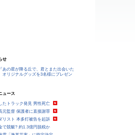
らせ
『あの星が降る丘で、君とまた出会いた
』オリジナルグッズを3名様にプレゼン
ニュース
したトラック発見 男性死亡
高元監督 保護者に直接謝罪
ダリスト 本多灯被告を起訴
金で競艇? 約1.3億円脱税か
地震「激甚災害」に指定決定