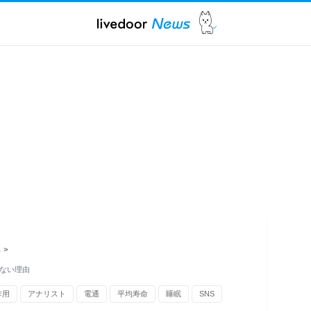
ス
>
のない理由
作用
アナリスト
電通
平均寿命
睡眠
SNS