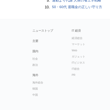
9.
運動より代謝 人体の省エネ戦略
10.
50・60代 退職金の正しい守り方
ニューストップ
IT 経済
経済総合
主要
マーケット
Web
国内
ガジェット
社会
ITビジネス
政治
IT総合
海外
PR
海外総合
韓国
中国