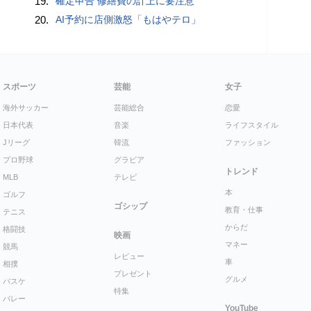
19.
確定申告 修繕費の計上に要注意
20.
AI予約に店側激怒「もはやテロ」
スポーツ
芸能
女子
海外サッカー
芸能総合
恋愛
日本代表
音楽
ライフスタイル
Jリーグ
韓流
ファッション
プロ野球
グラビア
トレンド
MLB
テレビ
本
ゴルフ
ゴシップ
教育・仕事
テニス
からだ
格闘技
映画
マネー
競馬
レビュー
車
相撲
プレゼント
グルメ
バスケ
特集
バレー
YouTube