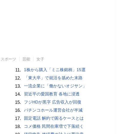
スポーツ
芸能
女子
11.
1株から購入「ミニ株銘柄」15選
12.
「東大卒」で就活を舐めた末路
13.
一流企業に「働かないオジサン」
14.
習近平の愛国教育 各地に浸透
15.
フジHDが黒字 広告収入が回復
16.
パチンコホール運営会社が半減
17.
固定電話 解約で困るケースとは
18.
コメ価格 民間在庫増で下落続く