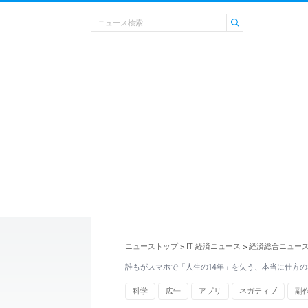
ニューストップ
IT 経済ニュース
経済総合ニュー
>
>
誰もがスマホで「人生の14年」を失う、本当に仕方
科学
広告
アプリ
ネガティブ
副
山形県