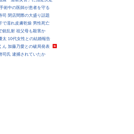
 手術中の医師が患者を守る
寿司 閉店間際の大盛り話題
汗で濡れ皮膚乾燥 男性死亡
で銃乱射 祖父母も殺害か
優太 10代女性との結婚報告
くん 加藤乃愛との破局発表
啓司氏 逮捕されていたか