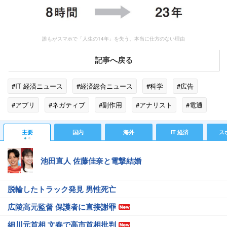
誰もがスマホで「人生の14年」を失う、本当に仕方のない理由
記事へ戻る
#IT 経済ニュース
#経済総合ニュース
#科学
#広告
#アプリ
#ネガティブ
#副作用
#アナリスト
#電通
#平均寿命
#睡眠
#SNS
#山形県
#司法試験
#激怒
主要
国内
海外
IT 経済
ス
池田直人 佐藤佳奈と電撃結婚
脱輪したトラック発見 男性死亡
広陵高元監督 保護者に直接謝罪
細川元首相 文春で高市首相批判