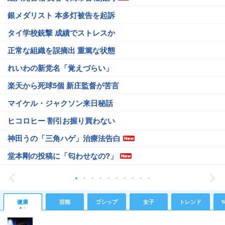
銀メダリスト 本多灯被告を起訴
タイ学校銃撃 成績でストレスか
正常な組織を誤摘出 重篤な状態
れいわの新党名「覚えづらい」
楽天から死球5個 新庄監督が苦言
マイケル・ジャクソン来日秘話
ヒコロヒー 割引お握り買わない
神田うの「三角ハゲ」治療法告白
堂本剛の投稿に「匂わせなの?」
健康
芸能
ゴシップ
女子
トレンド
Y