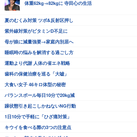
体重62kg→82kgに 寺田心の生活
夏のむくみ対策 ツボ&反射区押し
紫外線対策がビタミンD不足に
母が娘に減量強要→家庭内別居へ
睡眠時の悩みを解消する過ごし方
運動より代謝 人体の省エネ戦略
歯科の保健治療を巡る「大嘘」
大食い女子 46キロ体型の秘密
バランスボール毎日10分で20kg減
躁状態引き起こしかねないNG行動
1日10分で手軽に「ひざ痛対策」
キウイを食べる際の3つの注意点