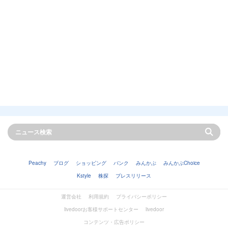
Peachy
ブログ
ショッピング
バンク
みんかぶ
みんかぶChoice
Kstyle
株探
プレスリリース
運営会社
利用規約
プライバシーポリシー
livedoorお客様サポートセンター
livedoor
コンテンツ・広告ポリシー