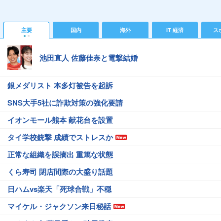
主要
国内
海外
IT 経済
ス
池田直人 佐藤佳奈と電撃結婚
銀メダリスト 本多灯被告を起訴
SNS大手5社に詐欺対策の強化要請
イオンモール熊本 献花台を設置
タイ学校銃撃 成績でストレスか
正常な組織を誤摘出 重篤な状態
くら寿司 閉店間際の大盛り話題
日ハムvs楽天「死球合戦」不穏
マイケル・ジャクソン来日秘話