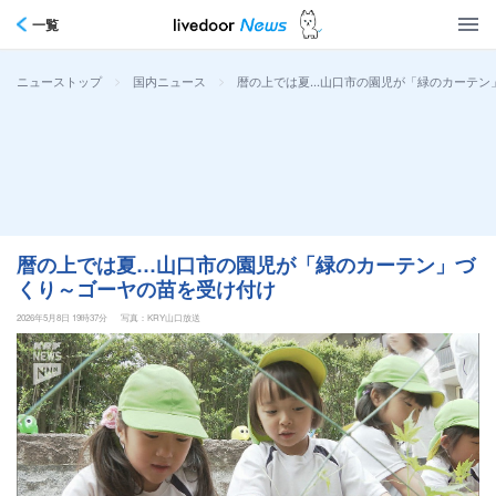
一覧
>
>
暦の上では夏…山口市の園児が「緑のカーテン
ニューストップ
国内ニュース
暦の上では夏…山口市の園児が「緑のカーテン」づ
くり～ゴーヤの苗を受け付け
2026年5月8日 19時37分
写真：KRY山口放送