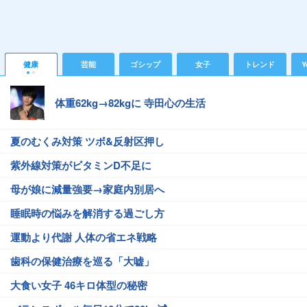
健康
芸能
ゴシップ
女子
トレンド
Y
体重62kg→82kgに 寺田心の生活
夏のむくみ対策 ツボ&反射区押し
紫外線対策がビタミンD不足に
母が娘に減量強要→家庭内別居へ
睡眠時の悩みを解消する過ごし方
運動より代謝 人体の省エネ戦略
歯科の保健治療を巡る「大嘘」
大食い女子 46キロ体型の秘密