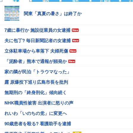
主要
国内
海外
IT 経済
ス
関東「真夏の暑さ」は終了か
7歳に暴行か 施設従業員の女逮捕
夫に包丁? 毎日新聞記者の女逮捕
立体駐車場から車落下 夫婦死傷
「泥酔者」熊本で通報が頻発か
家の隣が民泊「トラウマなった」
露 原爆投下巡り広島市長を批判
無期刑の「終身刑化」傾向続く
NHK職員性被害 出演者に怒りの声
れいわ「いのちの党」に変更へ
90歳患者を殴る? 看護助手を逮捕