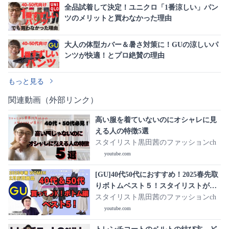
全品試着して決定！ユニクロ「1番涼しい」パン
ツのメリットと買わなかった理由
大人の体型カバー＆暑さ対策に！GUの涼しいパ
ンツが快適！とプロ絶賛の理由
もっと見る
関連動画（外部リンク）
高い服を着ていないのにオシャレに見
える人の特徴5選
スタイリスト黒田茜のファッションch
youtube.com
[GU]40代50代におすすめ！2025春先取
りボトムベスト５！スタイリストが商
品レビューします。
スタイリスト黒田茜のファッションch
youtube.com