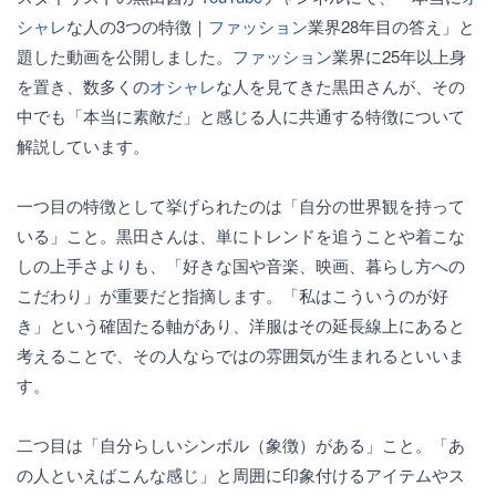
シャレ
な人の3つの特徴｜
ファッション
業界28年目の答え」と
題した動画を公開しました。
ファッション
業界に25年以上身
を置き、数多くの
オシャレ
な人を見てきた黒田さんが、その
中でも「本当に素敵だ」と感じる人に共通する特徴について
解説しています。
一つ目の特徴として挙げられたのは「自分の世界観を持って
いる」こと。黒田さんは、単にトレンドを追うことや着こな
しの上手さよりも、「好きな国や音楽、映画、暮らし方への
こだわり」が重要だと指摘します。「私はこういうのが好
き」という確固たる軸があり、洋服はその延長線上にあると
考えることで、その人ならではの雰囲気が生まれるといいま
す。
二つ目は「自分らしいシンボル（象徴）がある」こと。「あ
の人といえばこんな感じ」と周囲に印象付けるアイテムやス