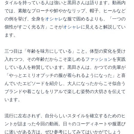
タイルを持っている人は強いと黒田さんは語ります。動画内
では、素敵なブローチや鮮やかなリップ、帽子、ヒールなど
の例を挙げ、全身を
オシャレ
な服で固めるよりも、「一つの
個性がすごく光る方」こそが
オシャレ
に見えると解説してい
ます。
三つ目は「年齢を味方にしている」こと。体型の変化を受け
入れつつ、その年齢だからこそ楽しめる
ファッション
を実践
している人を称賛しています。黒田さんは、かつての先輩が
「やっとエミリオプッチの服が着られるようになった」と喜
んでいたエピソードを紹介し、大人になったからこそ似合う
ブランドや着こなしをリアルで楽しむ姿勢の大切さを伝えて
います。
流行に左右されず、自分らしいスタイルを確立するためのヒ
ントが詰まった今回の動画。日々のコーディネートや服選び
に迷いがある方は、ぜひ参考にしてみてはいかがでしょう