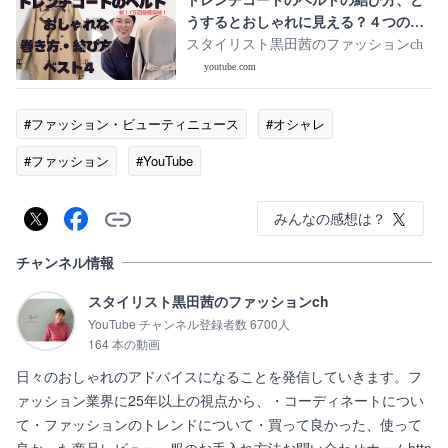
トレンチコートのベルトの結び方、ど
うするとおしゃれに見える？４つの巻
き方をレクチャーします。
スタイリスト黒田茜のファッションch
youtube.com
#ファッション・ビューティニュース
#オシャレ
#ファッション
#YouTube
みんなの感想は？
チャンネル情報
スタイリスト黒田茜のファッションch
YouTube チャンネル登録者数 6700人
164 本の動画
日々のおしゃれのアドバイスになることを発信していきます。フ
ァッション業界に25年以上の視点から、・コーディネートについ
て・ファッションのトレンドについて・買って良かった、使って