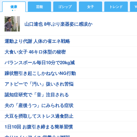
健康
芸能
ゴシップ
女子
トレンド
Y
山口達也 8年ぶり楽器姿に感涙か
運動より代謝 人体の省エネ戦略
大食い女子 46キロ体型の秘密
バランスボール毎日10分で20kg減
躁状態引き起こしかねないNG行動
アトピーで「汚い」扱いされ苦悩
認知症研究で「音」注目される
夫の「産後うつ」にみられる症状
大豆を摂取してストレス過食防止
1日10回 お腹引き締まる簡単習慣