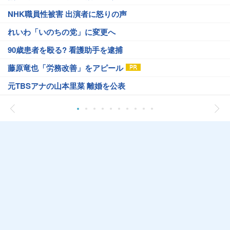
NHK職員性被害 出演者に怒りの声
れいわ「いのちの党」に変更へ
90歳患者を殴る? 看護助手を逮捕
藤原竜也「労務改善」をアピール
元TBSアナの山本里菜 離婚を公表