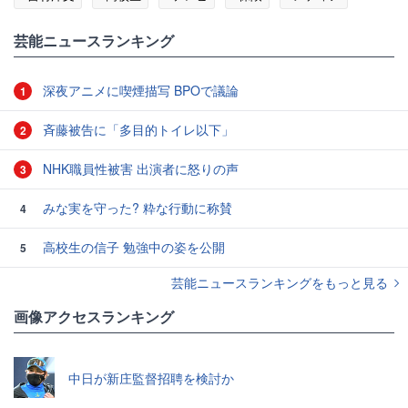
#グラン
芸能ニュースランキング
深夜アニメに喫煙描写 BPOで議論
1
斉藤被告に「多目的トイレ以下」
2
NHK職員性被害 出演者に怒りの声
3
みな実を守った? 粋な行動に称賛
4
高校生の信子 勉強中の姿を公開
5
芸能ニュースランキングをもっと見る
画像アクセスランキング
中日が新庄監督招聘を検討か