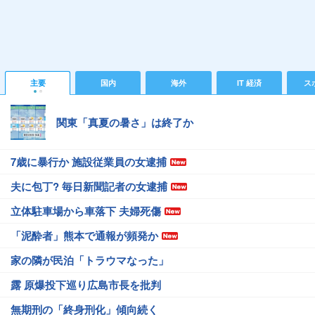
主要
国内
海外
IT 経済
ス
関東「真夏の暑さ」は終了か
7歳に暴行か 施設従業員の女逮捕
夫に包丁? 毎日新聞記者の女逮捕
立体駐車場から車落下 夫婦死傷
「泥酔者」熊本で通報が頻発か
家の隣が民泊「トラウマなった」
露 原爆投下巡り広島市長を批判
無期刑の「終身刑化」傾向続く