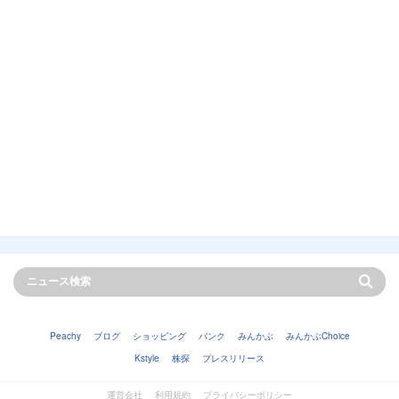
Peachy
ブログ
ショッピング
バンク
みんかぶ
みんかぶChoice
Kstyle
株探
プレスリリース
運営会社
利用規約
プライバシーポリシー