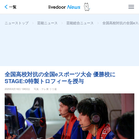
一覧
>
>
>
全国高校対抗の全国eスポ
ニューストップ
芸能ニュース
芸能総合ニュース
全国高校対抗の全国eスポーツ大会 優勝校に
STAGE:0特製トロフィーを授与
2025年8月18日 13時0分
写真：テレ東 リリ速