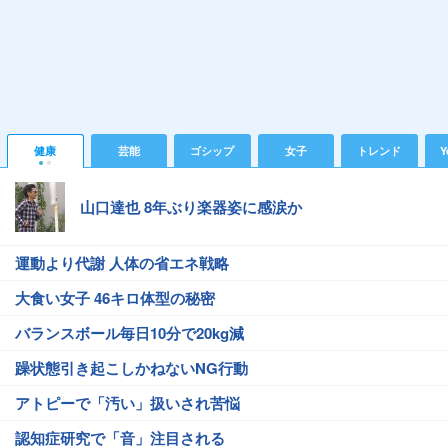
健康
芸能
ゴシップ
女子
トレンド
Y
山口達也 8年ぶり楽器姿に感涙か
運動より代謝 人体の省エネ戦略
大食い女子 46キロ体型の秘密
バランスボール毎日10分で20kg減
躁状態引き起こしかねないNG行動
アトピーで「汚い」扱いされ苦悩
認知症研究で「音」注目される