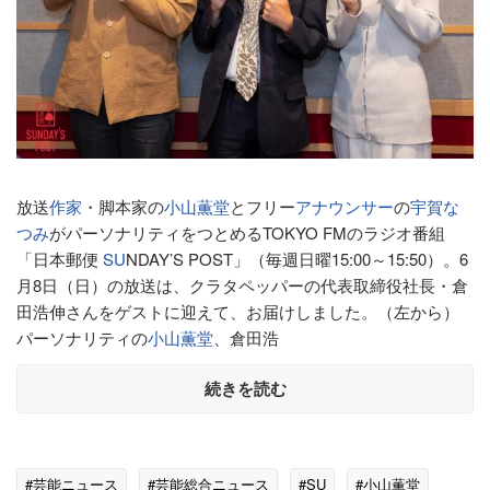
放送
作家
・脚本家の
小山薫堂
とフリー
アナウンサー
の
宇賀な
つみ
がパーソナリティをつとめるTOKYO FMのラジオ番組
「日本郵便
SU
NDAY’S POST」（毎週日曜15:00～15:50）。6
月8日（日）の放送は、クラタペッパーの代表取締役社長・倉
田浩伸さんをゲストに迎えて、お届けしました。（左から）
パーソナリティの
小山薫堂
、倉田浩
続きを読む
#芸能ニュース
#芸能総合ニュース
#SU
#小山薫堂