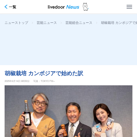
一覧
>
>
>
胡椒栽培 カンボジアで
ニューストップ
芸能ニュース
芸能総合ニュース
胡椒栽培 カンボジアで始めた訳
2025年6月14日 6時50分
写真：TOKYO FM+