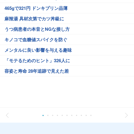
465gで321円 ドンキプリン品薄
麻辣湯 具材次第でカツ丼級に
うつ病患者の本音とNGな接し方
キノコで血糖値スパイクを防ぐ
メンタルに良い影響を与える趣味
「モテるためのヒント」326人に
容姿と寿命 28年追跡で見えた差