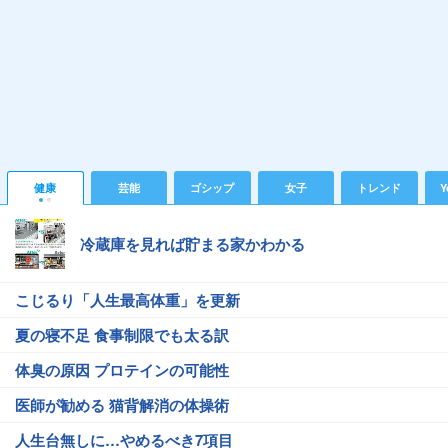
健康
芸能
ゴシップ
女子
トレンド
Y
冷蔵庫を見れば貯まる家かわかる
こじるり「人生最高体重」を更新
夏の寝不足 食事制限でも太る訳
体臭の原因 プロテインの可能性
医師が勧める 猫背解消の体操術
人生台無しに…やめるべき7項目