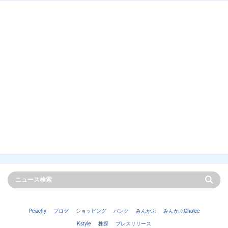
Peachy
ブログ
ショッピング
バンク
みんかぶ
みんかぶChoice
Kstyle
株探
プレスリリース