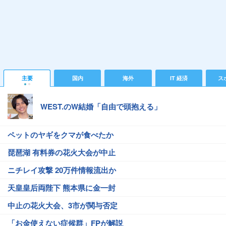
主要
国内
海外
IT 経済
ス
WEST.のW結婚「自由で頭抱える」
ペットのヤギをクマが食べたか
琵琶湖 有料券の花火大会が中止
ニチレイ攻撃 20万件情報流出か
天皇皇后両陛下 熊本県に金一封
中止の花火大会、3市が関与否定
「お金使えない症候群」FPが解説