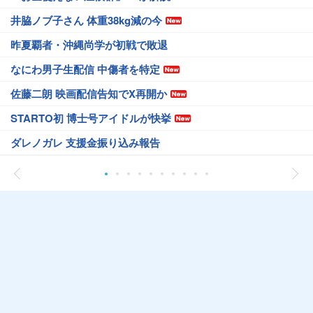
井脇ノブ子さん 体重38kg減の今
昨夏覇者・沖縄尚学が初戦で敗退
なにわ男子生配信 中傷者を特定
佐藤二朗 映画配信告知でX再開か
STARTO初 博士号アイドルが快挙
ダレノガレ 支援金振り込み報告