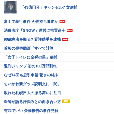
「43億円分」キャンセル? 女逮捕
富山で暴行事件 刃物持ち逃走か
消費者庁「SNOW」運営に措置命令
90歳患者を殴る? 看護助手を逮捕
首相の視察動画「すべて計算」
「女子トイレに全裸の男」逮捕
週刊ジャンプ 初の100万部割れ
なぜ14回も忌引申請 驚きの結末
ちいかわ新グッズ説明文に「闇」
敗れた札幌日大の振る舞いに注目
医師が語る汗悩みとの向き合い方
有罪でいい 斉藤被告の事件見解