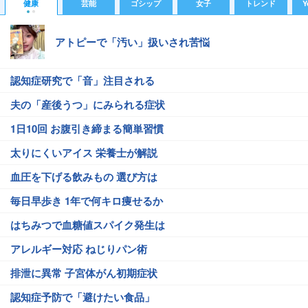
健康
芸能
ゴシップ
女子
トレンド
Y
アトピーで「汚い」扱いされ苦悩
認知症研究で「音」注目される
夫の「産後うつ」にみられる症状
1日10回 お腹引き締まる簡単習慣
太りにくいアイス 栄養士が解説
血圧を下げる飲みもの 選び方は
毎日早歩き 1年で何キロ痩せるか
はちみつで血糖値スパイク発生は
アレルギー対応 ねじりパン術
排泄に異常 子宮体がん初期症状
認知症予防で「避けたい食品」