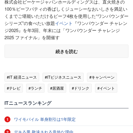
株式会社ビーケージャパンホールディングスは、直火焼きの
100％ビーフパティの香ばしくジューシーなおいしさを満足い
くまでご堪能いただけるビーフ4枚を使用した“ワンパウンダー
シリーズ”の食べたい放題
イベント
『ワンパウンダー チャレン
ジ2025』を年3回、年末には「ワンパウンダー チャレンジ
2025 ファイナル」を開催す
続きを読む
#IT 経済ニュース
#ITビジネスニュース
#キャンペーン
#テレビ
#ランチ
#居酒屋
#ドリンク
#イベント
#川崎市
ITニュースランキング
ワイモバイル 単身割引は1年限定
1
デキる男 敬遠される意外な理由
2