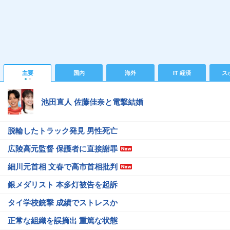
主要
国内
海外
IT 経済
ス
池田直人 佐藤佳奈と電撃結婚
脱輪したトラック発見 男性死亡
広陵高元監督 保護者に直接謝罪
細川元首相 文春で高市首相批判
銀メダリスト 本多灯被告を起訴
タイ学校銃撃 成績でストレスか
正常な組織を誤摘出 重篤な状態