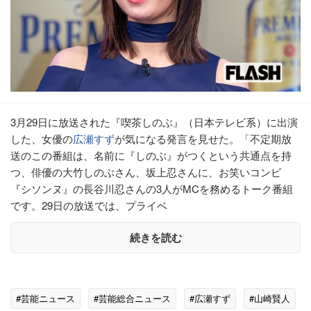
3月29日に放送された『喫茶しのぶ』（日本テレビ系）に出演
した、女優の
広瀬すず
が気になる発言を見せた。「不定期放
送のこの番組は、名前に『しのぶ』がつくという共通点を持
つ、俳優の大竹しのぶさん、坂上忍さんに、お笑いコンビ
『シソンヌ』の長谷川忍さんの3人がMCを務めるトーク番組
です。29日の放送では、プライベ
続きを読む
#芸能ニュース
#芸能総合ニュース
#広瀬すず
#山崎賢人