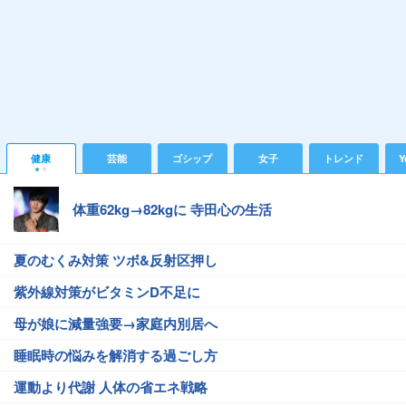
健康
芸能
ゴシップ
女子
トレンド
Y
体重62kg→82kgに 寺田心の生活
夏のむくみ対策 ツボ&反射区押し
紫外線対策がビタミンD不足に
母が娘に減量強要→家庭内別居へ
睡眠時の悩みを解消する過ごし方
運動より代謝 人体の省エネ戦略