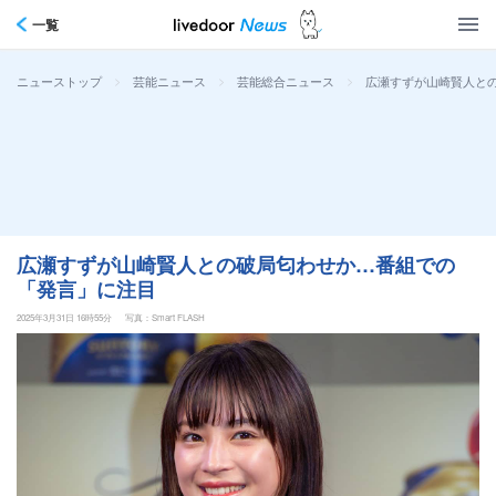
一覧
>
>
>
広瀬すずが山崎賢人と
ニューストップ
芸能ニュース
芸能総合ニュース
広瀬すずが山崎賢人との破局匂わせか…番組での
「発言」に注目
2025年3月31日 16時55分
写真：Smart FLASH