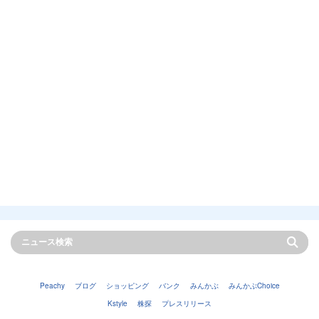
Peachy
ブログ
ショッピング
バンク
みんかぶ
みんかぶChoice
Kstyle
株探
プレスリリース