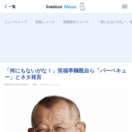
一覧
>
>
>
「何にもないがな！」
ニューストップ
芸能ニュース
芸能総合ニュース
「何にもないがな！」笑福亭鶴瓶自ら「バーベキュ
ー」とネタ発言
2025年2月10日 9時41分
写真：ナリナリドットコム