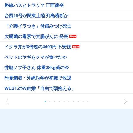
路線バスとトラック 正面衝突
台風15号が関東上陸 列島横断か
「介護イラつき」母踏みつけ死亡
大腸菌の毒素で大腸がんに 発表
イクラ丼が6倍超の4400円 不安視
ペットのヤギをクマが食べたか
井脇ノブ子さん 体重38kg減の今
昨夏覇者・沖縄尚学が初戦で敗退
WEST.のW結婚「自由で頭抱える」