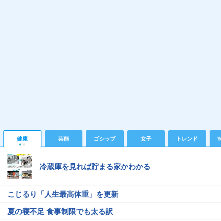
健康
芸能
ゴシップ
女子
トレンド
Y
冷蔵庫を見れば貯まる家かわかる
こじるり「人生最高体重」を更新
夏の寝不足 食事制限でも太る訳