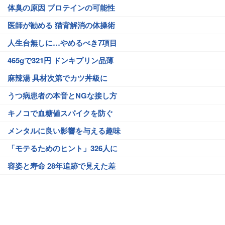
体臭の原因 プロテインの可能性
医師が勧める 猫背解消の体操術
人生台無しに…やめるべき7項目
465gで321円 ドンキプリン品薄
麻辣湯 具材次第でカツ丼級に
うつ病患者の本音とNGな接し方
キノコで血糖値スパイクを防ぐ
メンタルに良い影響を与える趣味
「モテるためのヒント」326人に
容姿と寿命 28年追跡で見えた差