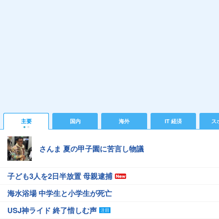
主要
国内
海外
IT 経済
ス
さんま 夏の甲子園に苦言し物議
子ども3人を2日半放置 母親逮捕
海水浴場 中学生と小学生が死亡
USJ神ライド 終了惜しむ声