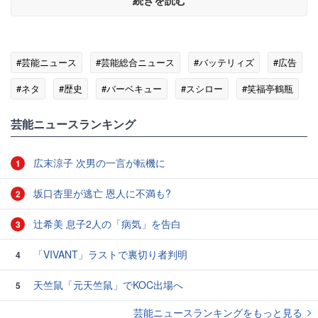
続きを読む
#芸能ニュース
#芸能総合ニュース
#バッテリィズ
#広告
#ネタ
#歴史
#バーベキュー
#スシロー
#笑福亭鶴瓶
芸能ニュースランキング
広末涼子 次男の一言が転機に
1
坂口杏里が逃亡 恩人に不満も?
2
辻希美 息子2人の「病気」を告白
3
「VIVANT」ラストで裏切り者判明
4
天竺鼠「元天竺鼠」でKOC出場へ
5
芸能ニュースランキングをもっと見る