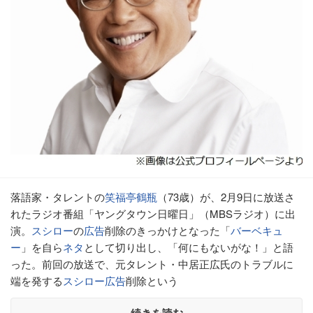
落語家・タレントの
笑福亭鶴瓶
（73歳）が、2月9日に放送さ
れたラジオ番組「ヤングタウン日曜日」（MBSラジオ）に出
演。
スシロー
の
広告
削除のきっかけとなった「
バーベキュ
ー
」を自ら
ネタ
として切り出し、「何にもないがな！」と語
った。前回の放送で、元タレント・中居正広氏のトラブルに
端を発する
スシロー
広告
削除という