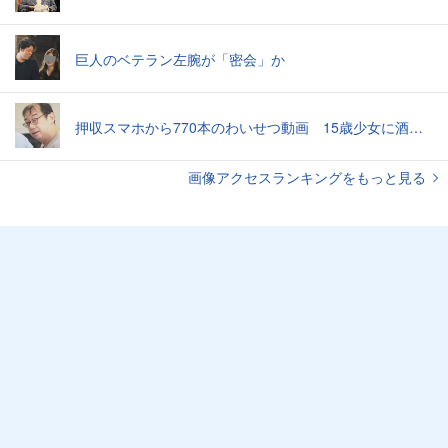
巨人のベテラン左腕が「密会」か
押収スマホから770本のわいせつ動画 15歳少女に酒と薬飲ませ性的暴行か 54歳男を再逮捕 「薬もありますよ」とSNSで誘い出し
画像アクセスランキングをもっと見る