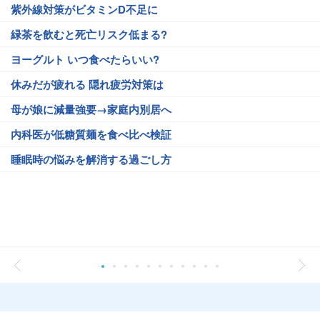
紫外線対策がビタミンD不足に
緑茶を飲むと死亡リスク低まる?
ヨーグルト いつ食べたらいい?
休みだが疲れる 隠れ疲労対策は
母が娘に減量強要→家庭内別居へ
内科医が低糖質麺を食べ比べ検証
睡眠時の悩みを解消する過ごし方