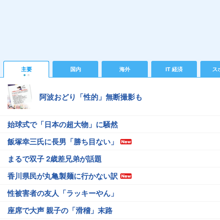
主要
国内
海外
IT 経済
ス
阿波おどり「性的」無断撮影も
始球式で「日本の超大物」に騒然
飯塚幸三氏に長男「勝ち目ない」
まるで双子 2歳差兄弟が話題
香川県民が丸亀製麺に行かない訳
性被害者の友人「ラッキーやん」
座席で大声 親子の「滑稽」末路