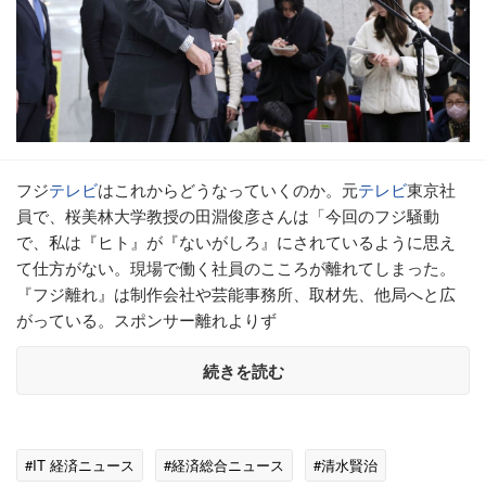
フジ
テレビ
はこれからどうなっていくのか。元
テレビ
東京社
員で、桜美林大学教授の田淵俊彦さんは「今回のフジ騒動
で、私は『ヒト』が『ないがしろ』にされているように思え
て仕方がない。現場で働く社員のこころが離れてしまった。
『フジ離れ』は制作会社や芸能事務所、取材先、他局へと広
がっている。スポンサー離れよりず
続きを読む
#IT 経済ニュース
#経済総合ニュース
#清水賢治