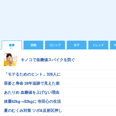
健康
芸能
ゴシップ
女子
トレンド
Y
キノコで血糖値スパイクを防ぐ
「モテるためのヒント」326人に
容姿と寿命 28年追跡で見えた差
あたりめ 血糖値を上げない理由
体重62kg→82kgに 寺田心の生活
夏のむくみ対策 ツボ&反射区押し