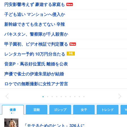
円安影響考えず 豪遊する家庭も
子ども追い マンションへ侵入か
新幹線できても生きてない 辛辣
パキスタン、警察隊が千人殺害か
甲子園初、ビデオ検証で判定覆る
レンタカー予約 10万円分当たる
音楽P・蔦谷好位置氏 離婚を公表
声優で雀士の伊達朱里紗が結婚
ロケでの無断撮影に女性アナ苦言
健康
芸能
ゴシップ
女子
トレンド
Y
「モテるためのヒント」326人に