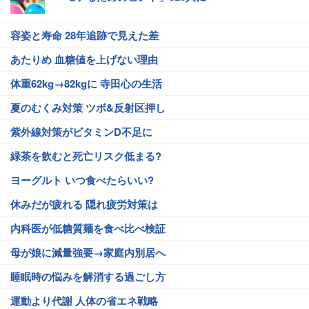
容姿と寿命 28年追跡で見えた差
あたりめ 血糖値を上げない理由
体重62kg→82kgに 寺田心の生活
夏のむくみ対策 ツボ&反射区押し
紫外線対策がビタミンD不足に
緑茶を飲むと死亡リスク低まる?
ヨーグルト いつ食べたらいい?
休みだが疲れる 隠れ疲労対策は
内科医が低糖質麺を食べ比べ検証
母が娘に減量強要→家庭内別居へ
睡眠時の悩みを解消する過ごし方
運動より代謝 人体の省エネ戦略