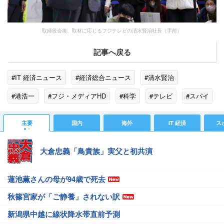
取締役会後、取材に応じるフジテレビの清水賢治社長（手前）
記事へ戻る
#IT 経済ニュース
#経済総合ニュース
#清水賢治
#港浩一
#フジ・メディアHD
#科学
#テレビ
#スパイ
#謝罪
#アナウンサー
#自転車
#メディア
#人材
主要
国内
海外
IT 経済
ス
#広告
#観光
#ネタ
#アメリカ
大倉忠義「鳥貴族」実父と初共演
蓮池薫さんの母が94歳で死去
秋篠宮家が「ご静養」されない訳
新潟県中越に線状降水帯直前予測