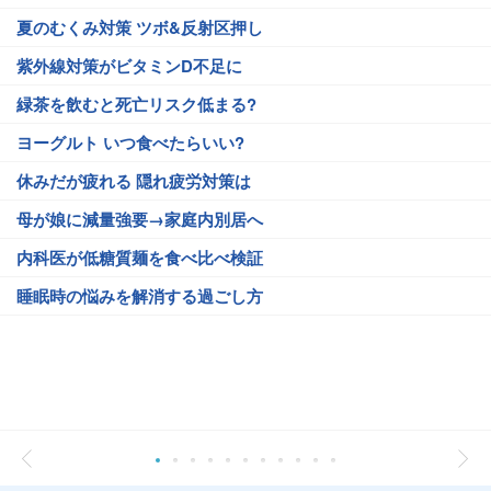
夏のむくみ対策 ツボ&反射区押し
紫外線対策がビタミンD不足に
緑茶を飲むと死亡リスク低まる?
ヨーグルト いつ食べたらいい?
休みだが疲れる 隠れ疲労対策は
母が娘に減量強要→家庭内別居へ
内科医が低糖質麺を食べ比べ検証
睡眠時の悩みを解消する過ごし方