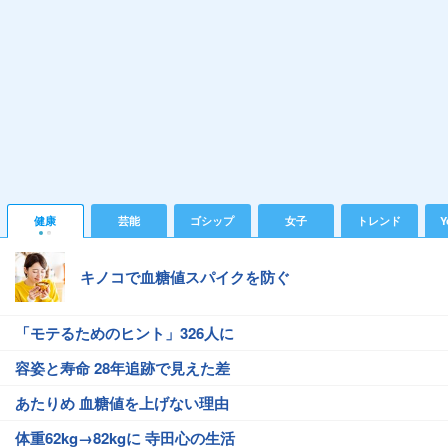
健康
芸能
ゴシップ
女子
トレンド
Y
キノコで血糖値スパイクを防ぐ
「モテるためのヒント」326人に
容姿と寿命 28年追跡で見えた差
あたりめ 血糖値を上げない理由
体重62kg→82kgに 寺田心の生活