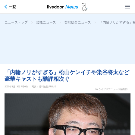
一覧
>
>
>
「内輪ノリがすぎる」
ニューストップ
芸能ニュース
芸能総合ニュース
「内輪ノリがすぎる」松山ケンイチや染谷将太など
豪華キャストも酷評相次ぐ
2025年1月13日 7時0分
写真：週刊女性PRIME
by ライブドアニュース編集部