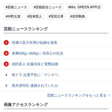
#芸能ニュース
#芸能総合ニュース
#Mrs. GREEN APPLE
#仲野太賀
#賀来賢人
#窪田正孝
#岩田剛典
#染谷将太
芸能ニュースランキング
俳優の及川光博が結婚を発表
1
体重62kg→82kgに 寺田心の生活
2
池田直人 佐藤佳奈と電撃結婚
3
朝ドラ 次週予告に「ゲンナリ」
4
黒木啓司氏 逮捕されていたか
5
芸能ニュースランキングをもっと見る
画像アクセスランキング