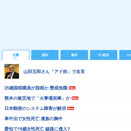
主要
国内
海外
IT 経済
ス
山田五郎さん「アド街」で名言
25歳国税職員が脱税か 懲戒免職
熊本の被災地で「火事場泥棒」か
日本郵便のシステム障害が解消
車中泊で女性死亡 遺族の胸中
愛知で19歳女性死亡 線路に侵入?