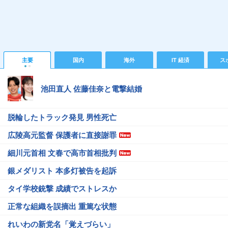
主要
国内
海外
IT 経済
ス
池田直人 佐藤佳奈と電撃結婚
脱輪したトラック発見 男性死亡
広陵高元監督 保護者に直接謝罪
細川元首相 文春で高市首相批判
銀メダリスト 本多灯被告を起訴
タイ学校銃撃 成績でストレスか
正常な組織を誤摘出 重篤な状態
れいわの新党名「覚えづらい」