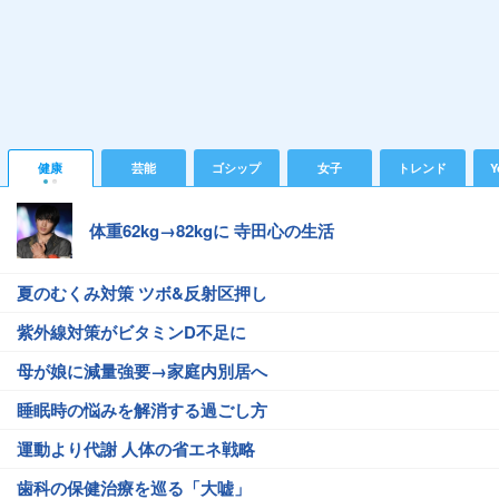
健康
芸能
ゴシップ
女子
トレンド
Y
体重62kg→82kgに 寺田心の生活
夏のむくみ対策 ツボ&反射区押し
紫外線対策がビタミンD不足に
母が娘に減量強要→家庭内別居へ
睡眠時の悩みを解消する過ごし方
運動より代謝 人体の省エネ戦略
歯科の保健治療を巡る「大嘘」