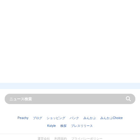
Peachy
ブログ
ショッピング
バンク
みんかぶ
みんかぶChoice
Kstyle
株探
プレスリリース
運営会社
利用規約
プライバシーポリシー