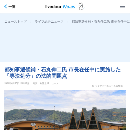
一覧
>
>
都知事選候補・石丸伸二氏 市長在任中
ニューストップ
ライフ総合ニュース
都知事選候補・石丸伸二氏 市長在任中に実施した
「専決処分」の法的問題点
2024年6月25日 10時17分
写真：弁護士JPニュース
by ライブドアニュース編集部