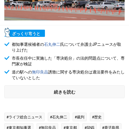
ざっくり言うと
都知事選候補者の
石丸伸二
氏について弁護士JPニュースが取
り上げた
市長在任中に実施した「専決処分」の法的問題点について、専
門家が検証
道の駅への
無印良品
誘致に関する専決処分は適法要件をみたし
ていないとした
続きを読む
#ライフ総合ニュース
#石丸伸二
#裁判
#歴史
#東京都知事選
#無印良品
#東京都
#SNS
#鹿児島県