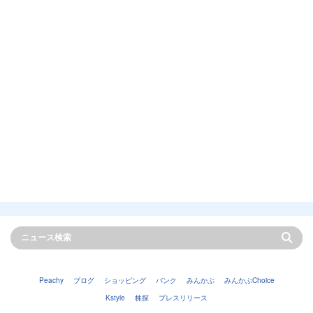
Peachy
ブログ
ショッピング
バンク
みんかぶ
みんかぶChoice
Kstyle
株探
プレスリリース