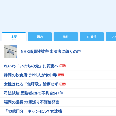
主要
国内
海外
IT 経済
ス
NHK職員性被害 出演者に怒りの声
れいわ「いのちの党」に変更へ
静岡の飲食店で192人が食中毒
女性はねる「無呼吸」治療せず
司法試験 受験者のPC不具合247件
福岡の議長 地震巡り不謹慎発言
「43億円分」キャンセル? 女逮捕