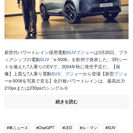
新世代パワートレイン採用電動
SUV
プジョー
は3月20日、フラ
ッグシップの電動
SUV
「e-5008」を欧州で発表した。3列シー
トを備えた7人乗りのEVで、2024年秋に発売予定だ。【画
像】上質な7人乗り電動
SUV
、
プジョー
から登場【新型
プジョ
ー
e-5008を写真で見る】全21枚パワートレインは、最高出力
210psまたは230psのシングルモ
続きを読む
#車ニュース
#ChatGPT
#LED
#ル・マン
#SUV