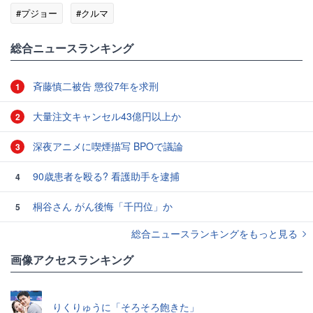
#プジョー
#クルマ
総合ニュースランキング
斉藤慎二被告 懲役7年を求刑
1
大量注文キャンセル43億円以上か
2
深夜アニメに喫煙描写 BPOで議論
3
90歳患者を殴る? 看護助手を逮捕
4
桐谷さん がん後悔「千円位」か
5
総合ニュースランキングをもっと見る
画像アクセスランキング
りくりゅうに「そろそろ飽きた」