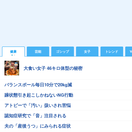
健康
芸能
ゴシップ
女子
トレンド
Y
大食い女子 46キロ体型の秘密
バランスボール毎日10分で20kg減
躁状態引き起こしかねないNG行動
アトピーで「汚い」扱いされ苦悩
認知症研究で「音」注目される
夫の「産後うつ」にみられる症状