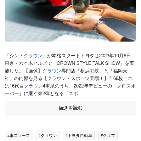
「シン・
クラウン
」が本格スタートトヨタは2023年10月6日、
東京・六本木ヒルズで「CROWN STYLE TALK SHOW」を実
施した。【画像】
クラウン
専門店「横浜都筑」と「福岡天
神」の内部を見る【
クラウン
・スポーツ登場！】全68枚これ
は16代目
クラウン
4車系のうち、2022年デビューの「クロスオ
ーバー」に継ぐ第2弾となる「スポ
続きを読む
#車ニュース
#クラウン
#トヨタ自動車
#クルマ