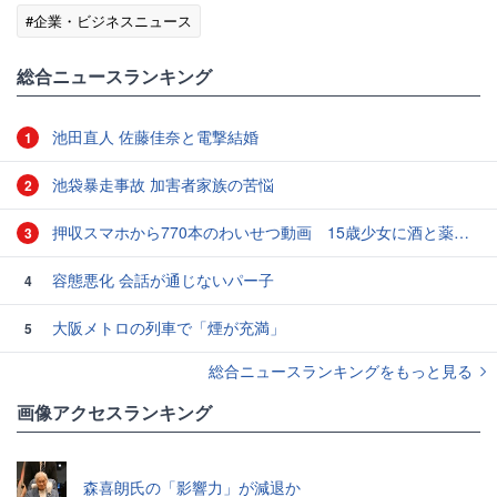
#企業・ビジネスニュース
総合ニュースランキング
池田直人 佐藤佳奈と電撃結婚
1
池袋暴走事故 加害者家族の苦悩
2
押収スマホから770本のわいせつ動画 15歳少女に酒と薬飲ませ性的暴行か 54歳男を再逮捕 「薬もありますよ」とSNSで誘い出し
3
容態悪化 会話が通じないパー子
4
大阪メトロの列車で「煙が充満」
5
総合ニュースランキングをもっと見る
画像アクセスランキング
森喜朗氏の「影響力」が減退か