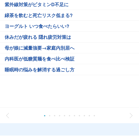
紫外線対策がビタミンD不足に
緑茶を飲むと死亡リスク低まる?
ヨーグルト いつ食べたらいい?
休みだが疲れる 隠れ疲労対策は
母が娘に減量強要→家庭内別居へ
内科医が低糖質麺を食べ比べ検証
睡眠時の悩みを解消する過ごし方