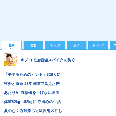
健康
芸能
ゴシップ
女子
トレンド
Y
キノコで血糖値スパイクを防ぐ
「モテるためのヒント」326人に
容姿と寿命 28年追跡で見えた差
あたりめ 血糖値を上げない理由
体重62kg→82kgに 寺田心の生活
夏のむくみ対策 ツボ&反射区押し