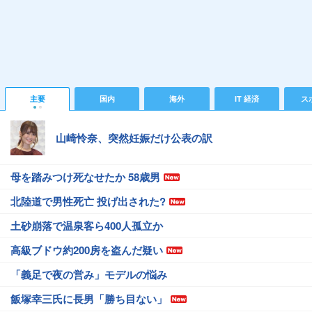
主要
国内
海外
IT 経済
ス
山崎怜奈、突然妊娠だけ公表の訳
母を踏みつけ死なせたか 58歳男
北陸道で男性死亡 投げ出された?
土砂崩落で温泉客ら400人孤立か
高級ブドウ約200房を盗んだ疑い
「義足で夜の営み」モデルの悩み
飯塚幸三氏に長男「勝ち目ない」