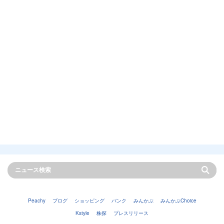
Peachy
ブログ
ショッピング
バンク
みんかぶ
みんかぶChoice
Kstyle
株探
プレスリリース