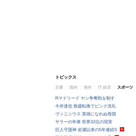
トピックス
主要
国内
海外
IT 経済
スポーツ
Rマドリード ヤン争奪戦を制す
今井達也 救援転換でピンク洗礼
ヴィニシウス 英雄になれぬ母国
サラーの年俸 世界32位の現実
巨人守護神 岩瀬以来の5年連続S