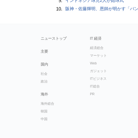
9.
インドネシア球児2人が始球式
10.
阪神・佐藤輝明、恩師が明かす「バント拒否でホームラン」の“やんちゃ坊主
ニューストップ
IT 経済
経済総合
主要
マーケット
Web
国内
ガジェット
社会
ITビジネス
政治
IT総合
海外
PR
海外総合
韓国
中国