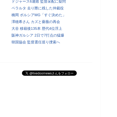
ドジャース6連敗 監督采配に疑問
ペラルタ 去り際に残した仲裁役
橋岡 ボルシアMG「すぐ決めた」
澤穂希さん カズと薔薇の再会
大谷 移籍後135本 歴代4位浮上
阪神ガルシア 2日で7打点の猛爆
韓国協会 監督選任巡り捜索へ