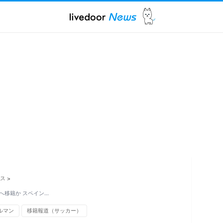
ス
>
へ移籍か スペイン…
ルマン
移籍報道（サッカー）