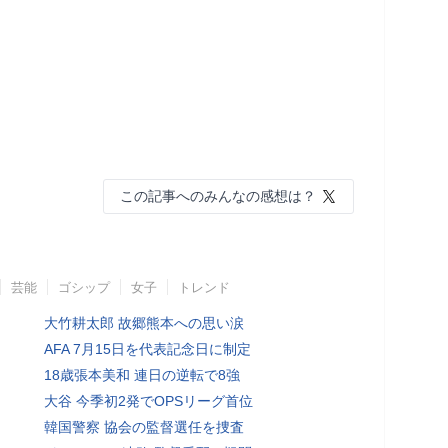
この記事へのみんなの感想は？
芸能
ゴシップ
女子
トレンド
大竹耕太郎 故郷熊本への思い涙
AFA 7月15日を代表記念日に制定
18歳張本美和 連日の逆転で8強
大谷 今季初2発でOPSリーグ首位
韓国警察 協会の監督選任を捜査