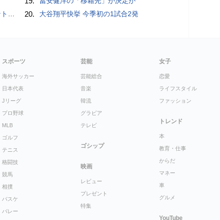
19.
冨安健洋の「移籍先」が決定か
”時代
20.
大谷翔平快挙 今季初の1試合2発
スポーツ
芸能
女子
海外サッカー
芸能総合
恋愛
日本代表
音楽
ライフスタイル
Jリーグ
韓流
ファッション
プロ野球
グラビア
トレンド
MLB
テレビ
本
ゴルフ
ゴシップ
教育・仕事
テニス
からだ
格闘技
映画
マネー
競馬
レビュー
車
相撲
プレゼント
グルメ
バスケ
特集
バレー
YouTube