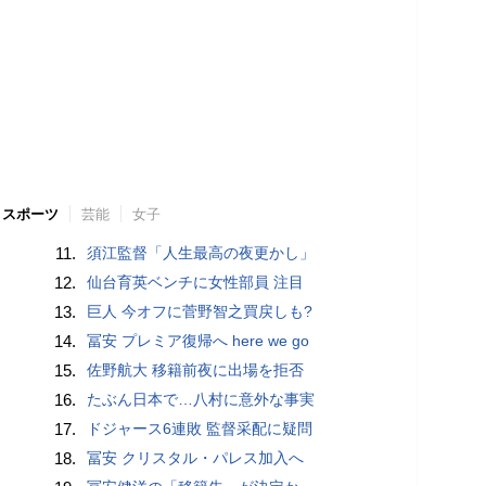
スポーツ
芸能
女子
11.
須江監督「人生最高の夜更かし」
12.
仙台育英ベンチに女性部員 注目
13.
巨人 今オフに菅野智之買戻しも?
14.
冨安 プレミア復帰へ here we go
15.
佐野航大 移籍前夜に出場を拒否
16.
たぶん日本で…八村に意外な事実
17.
ドジャース6連敗 監督采配に疑問
18.
冨安 クリスタル・パレス加入へ