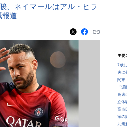
示唆、ネイマールはアル・ヒラ
紙報道
主要
7歳
夫に
関東
「泥
高速
立体
高市
家の
九州