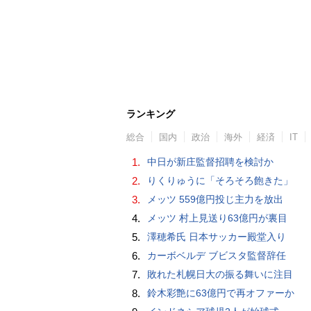
ランキング
総合
国内
政治
海外
経済
IT
1.
中日が新庄監督招聘を検討か
2.
りくりゅうに「そろそろ飽きた」
3.
メッツ 559億円投じ主力を放出
4.
メッツ 村上見送り63億円が裏目
5.
澤穂希氏 日本サッカー殿堂入り
6.
カーボベルデ ブビスタ監督辞任
7.
敗れた札幌日大の振る舞いに注目
8.
鈴木彩艶に63億円で再オファーか