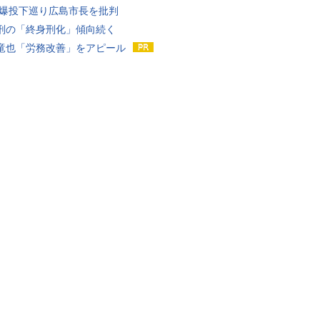
原爆投下巡り広島市長を批判
刑の「終身刑化」傾向続く
竜也「労務改善」をアピール