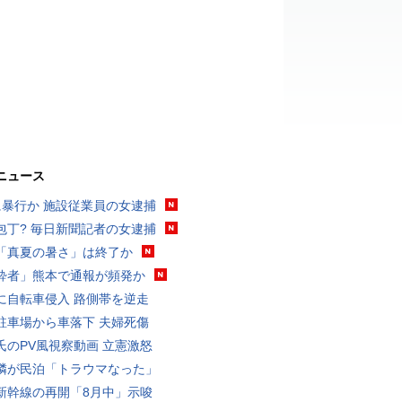
ニュース
に暴行か 施設従業員の女逮捕
包丁? 毎日新聞記者の女逮捕
「真夏の暑さ」は終了か
酔者」熊本で通報が頻発か
に自転車侵入 路側帯を逆走
駐車場から車落下 夫婦死傷
氏のPV風視察動画 立憲激怒
隣が民泊「トラウマなった」
新幹線の再開「8月中」示唆