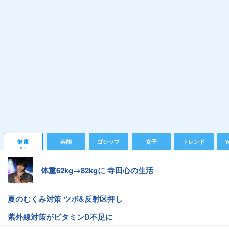
健康
芸能
ゴシップ
女子
トレンド
Y
体重62kg→82kgに 寺田心の生活
夏のむくみ対策 ツボ&反射区押し
紫外線対策がビタミンD不足に