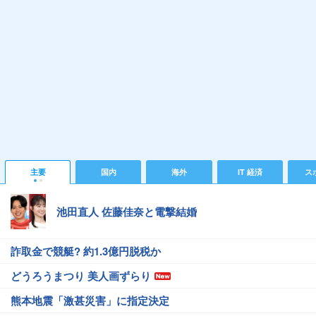
主要
国内
海外
IT 経済
ス
池田直人 佐藤佳奈と電撃結婚
詐取金で競艇? 約1.3億円脱税か
どうろうまつり 美人画ずらり
熊本地震「激甚災害」に指定決定