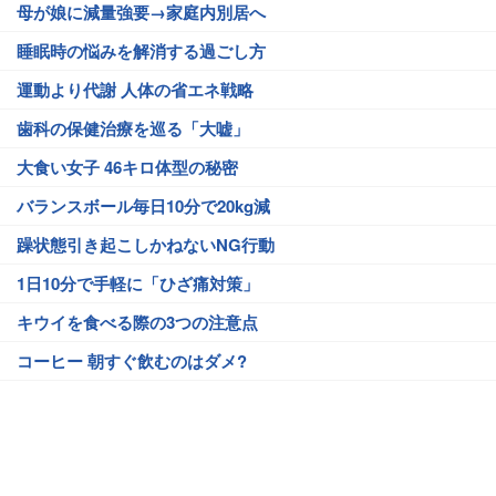
母が娘に減量強要→家庭内別居へ
睡眠時の悩みを解消する過ごし方
運動より代謝 人体の省エネ戦略
歯科の保健治療を巡る「大嘘」
大食い女子 46キロ体型の秘密
バランスボール毎日10分で20kg減
躁状態引き起こしかねないNG行動
1日10分で手軽に「ひざ痛対策」
キウイを食べる際の3つの注意点
コーヒー 朝すぐ飲むのはダメ?