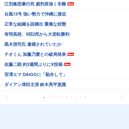
江別集団暴行死 裁判長強く非難
台風13号 強い勢力で沖縄に接近
正常な組織を誤摘出 重篤な状態
有明高校、9回2死から大逆転勝利
黒木啓司氏 逮捕されていたか
テオくん 加藤乃愛との破局発表
佐藤二朗 約3週間ぶりにX投稿
宮澤エマ DAIGOに「勘弁して」
ダイアン津田主演 鈴木亮平意識