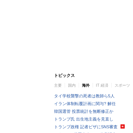
トピックス
主要
国内
海外
IT 経済
スポーツ
タイ学校襲撃の死者は教師ら5人
イラン体制転覆計画に関与? 解任
韓国選管 投票統計を無断修正か
トランプ氏 出生地主義を見直し
トランプ政権 記者ビザにSNS審査