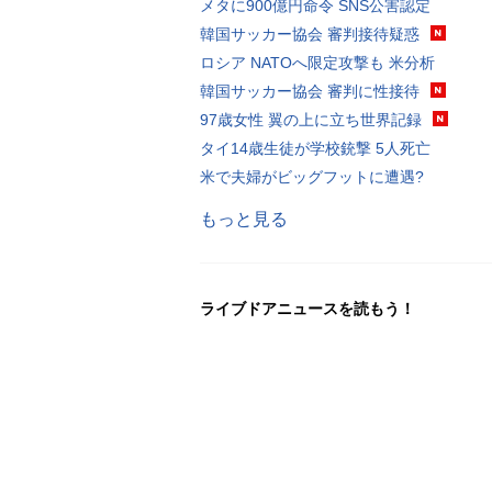
メタに900億円命令 SNS公害認定
韓国サッカー協会 審判接待疑惑
ロシア NATOへ限定攻撃も 米分析
韓国サッカー協会 審判に性接待
97歳女性 翼の上に立ち世界記録
タイ14歳生徒が学校銃撃 5人死亡
米で夫婦がビッグフットに遭遇?
もっと見る
ライブドアニュースを読もう！