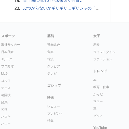
19.
百年前に描かれた未来図が面白い
20.
ぶつからないかギリギリ…ギリシャの「コリントス運河」を船が通過する写真いろいろ
スポーツ
芸能
女子
海外サッカー
芸能総合
恋愛
日本代表
音楽
ライフスタイル
Jリーグ
韓流
ファッション
プロ野球
グラビア
トレンド
MLB
テレビ
本
ゴルフ
ゴシップ
教育・仕事
テニス
からだ
格闘技
映画
マネー
競馬
レビュー
車
相撲
プレゼント
グルメ
バスケ
特集
バレー
YouTube