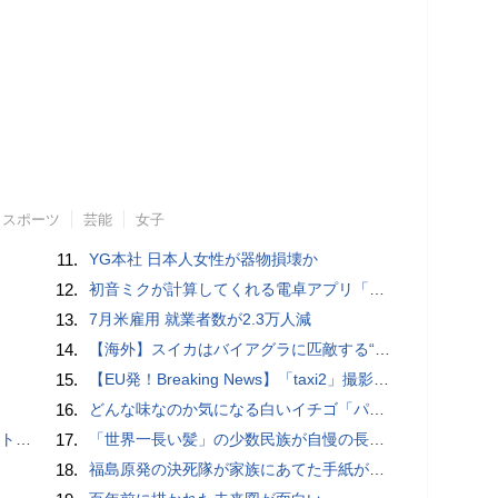
スポーツ
芸能
女子
11.
YG本社 日本人女性が器物損壊か
12.
初音ミクが計算してくれる電卓アプリ「電卓 - Desktop Mate Widgets」を使ってみた、数字を読み上げて計算に悩む姿も見せてくれる
13.
7月米雇用 就業者数が2.3万人減
14.
【海外】スイカはバイアグラに匹敵する“夜の果実”だった！米テキサスの大学研究所が発表。
15.
【EU発！Breaking News】「taxi2」撮影中スタントシーンでカメラマンが死亡、有罪へ（フランス）
16.
どんな味なのか気になる白いイチゴ「パインベリー」が登場…イギリス
握せず
17.
「世界一長い髪」の少数民族が自慢の長い髪を観光客に披露
18.
福島原発の決死隊が家族にあてた手紙が感動を呼ぶ＝香港