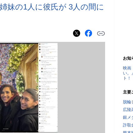
姉妹の1人に彼氏が 3人の間に
お知
映画
い。
ト！
主要
脱輪
広陵
銀メ
詐取
熊本