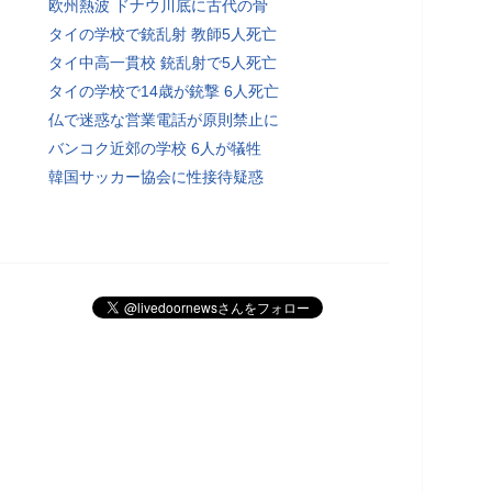
欧州熱波 ドナウ川底に古代の骨
タイの学校で銃乱射 教師5人死亡
タイ中高一貫校 銃乱射で5人死亡
タイの学校で14歳が銃撃 6人死亡
仏で迷惑な営業電話が原則禁止に
バンコク近郊の学校 6人が犠牲
韓国サッカー協会に性接待疑惑