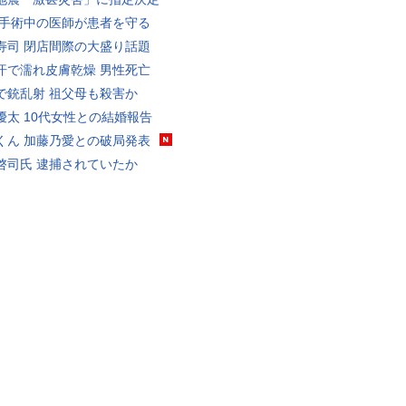
 手術中の医師が患者を守る
寿司 閉店間際の大盛り話題
汗で濡れ皮膚乾燥 男性死亡
で銃乱射 祖父母も殺害か
優太 10代女性との結婚報告
くん 加藤乃愛との破局発表
啓司氏 逮捕されていたか