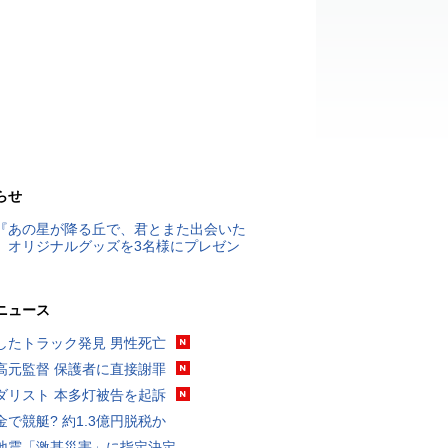
らせ
『あの星が降る丘で、君とまた出会いた
』オリジナルグッズを3名様にプレゼン
ニュース
したトラック発見 男性死亡
高元監督 保護者に直接謝罪
ダリスト 本多灯被告を起訴
金で競艇? 約1.3億円脱税か
地震「激甚災害」に指定決定