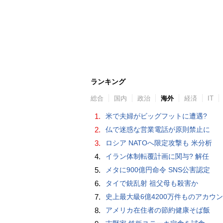
ランキング
総合
国内
政治
海外
経済
IT
1.
米で夫婦がビッグフットに遭遇?
2.
仏で迷惑な営業電話が原則禁止に
3.
ロシア NATOへ限定攻撃も 米分析
4.
イラン体制転覆計画に関与? 解任
5.
メタに900億円命令 SNS公害認定
6.
タイで銃乱射 祖父母も殺害か
7.
史上最大級6億4200万件ものアカウント情報が流出してダークウェブで販売、サイト側は流出を把
8.
アメリカ在住者の節約健康そば飯