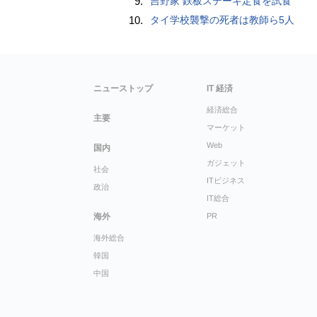
9.
吉野家 鉄板ステーキ定食を試食
10.
タイ学校襲撃の死者は教師ら5人
ニューストップ
IT 経済
経済総合
主要
マーケット
Web
国内
ガジェット
社会
ITビジネス
政治
IT総合
海外
PR
海外総合
韓国
中国