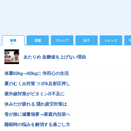
健康
芸能
ゴシップ
女子
トレンド
Y
あたりめ 血糖値を上げない理由
体重62kg→82kgに 寺田心の生活
夏のむくみ対策 ツボ&反射区押し
紫外線対策がビタミンD不足に
休みだが疲れる 隠れ疲労対策は
母が娘に減量強要→家庭内別居へ
睡眠時の悩みを解消する過ごし方