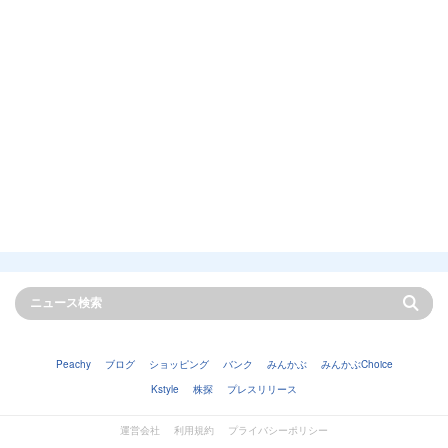
Peachy
ブログ
ショッピング
バンク
みんかぶ
みんかぶChoice
Kstyle
株探
プレスリリース
運営会社
利用規約
プライバシーポリシー