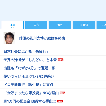
主要
国内
海外
IT 経済
ス
俳優の及川光博が結婚を発表
日本社会に広がる「孫疲れ」
子孫の帰省が「しんどい」と本音
出廷も「わずか4分」で退廷一幕
使いづらい セルフレジに戸惑い
ドコモ新銀行「誕生祭」に盲点
「金貯まったら即投資」NGな理由
月1万円の配当金 獲得する手段は