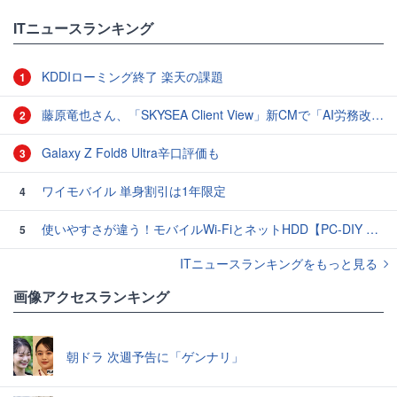
ITニュースランキング
KDDIローミング終了 楽天の課題
1
藤原竜也さん、「SKYSEA Client View」新CMで「AI労務改善」をアピール 働き方をAIが分析したら「すぐに休んで」と言われる？
2
Galaxy Z Fold8 Ultra辛口評価も
3
ワイモバイル 単身割引は1年限定
4
使いやすさが違う！モバイルWi-FiとネットHDD【PC-DIY 秋の陣】
5
ITニュースランキングをもっと見る
画像アクセスランキング
朝ドラ 次週予告に「ゲンナリ」