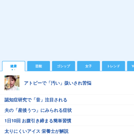
健康
芸能
ゴシップ
女子
トレンド
Y
アトピーで「汚い」扱いされ苦悩
認知症研究で「音」注目される
夫の「産後うつ」にみられる症状
1日10回 お腹引き締まる簡単習慣
太りにくいアイス 栄養士が解説