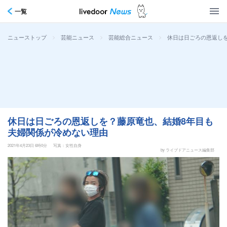
一覧
>
>
>
休日は日ごろの恩返し
ニューストップ
芸能ニュース
芸能総合ニュース
休日は日ごろの恩返しを？藤原竜也、結婚8年目も
夫婦関係が冷めない理由
2021年4月23日 6時0分
写真：女性自身
by ライブドアニュース編集部