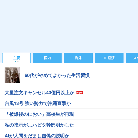
主要
国内
海外
IT 経済
ス
60代がやめてよかった生活習慣
大量注文キャンセル43億円以上か
台風13号 強い勢力で沖縄直撃か
「被爆後のにおい」高校生が再現
私の指示が…ハビタ幹部明かした
AIが人間をだまし虚偽の説明か