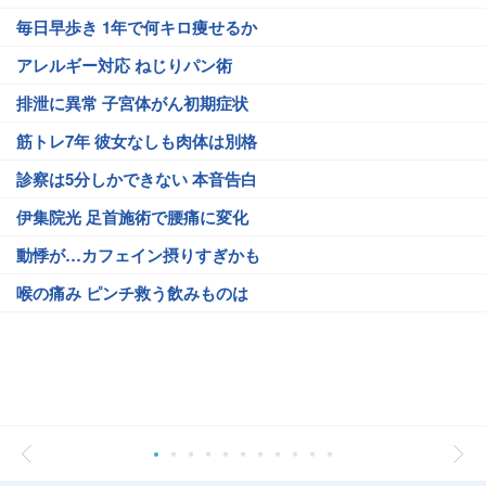
毎日早歩き 1年で何キロ痩せるか
アレルギー対応 ねじりパン術
排泄に異常 子宮体がん初期症状
筋トレ7年 彼女なしも肉体は別格
診察は5分しかできない 本音告白
伊集院光 足首施術で腰痛に変化
動悸が…カフェイン摂りすぎかも
喉の痛み ピンチ救う飲みものは