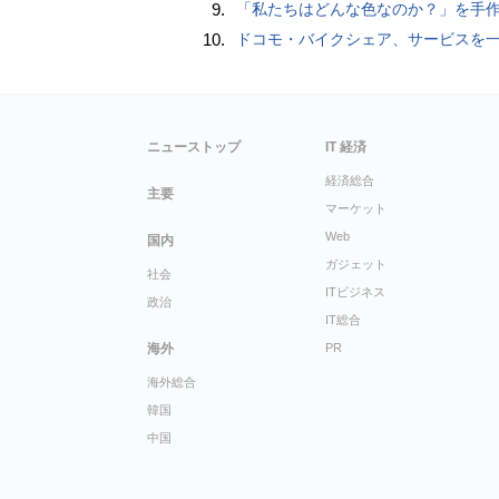
9.
「私たちはどんな色なのか？」を手作業でデータ分析して人間の肌の色を表現する新しい色空間を構築した「Inclusive Color S
10.
ドコモ・バイクシェア、サービスを一時停止 不具合の復旧が見通せな
ニューストップ
IT 経済
経済総合
主要
マーケット
Web
国内
ガジェット
社会
ITビジネス
政治
IT総合
海外
PR
海外総合
韓国
中国