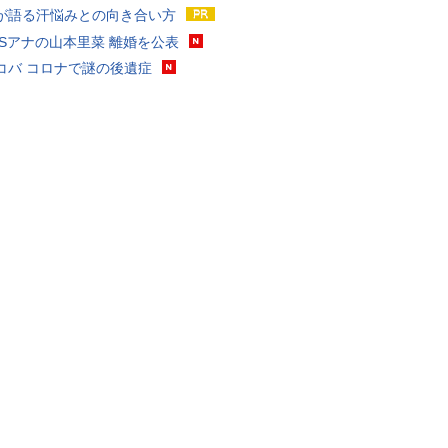
が語る汗悩みとの向き合い方
BSアナの山本里菜 離婚を公表
コバ コロナで謎の後遺症