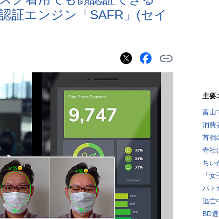
認証エンジン「SAFR」(セイ
主要
富山
消費
首相
寺社
ちい
「女
パト
逃亡
BD