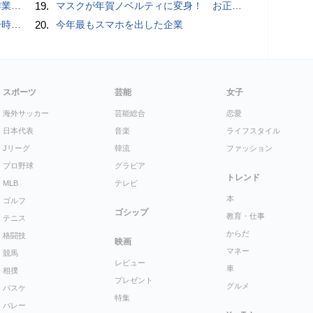
pace」
19.
マスクが年賀ノベルティに変身！ お正月特別パッケージの注文受付開始
いため
20.
今年最もスマホを出した企業
スポーツ
芸能
女子
海外サッカー
芸能総合
恋愛
日本代表
音楽
ライフスタイル
Jリーグ
韓流
ファッション
プロ野球
グラビア
トレンド
MLB
テレビ
本
ゴルフ
ゴシップ
教育・仕事
テニス
からだ
格闘技
映画
マネー
競馬
レビュー
車
相撲
プレゼント
グルメ
バスケ
特集
バレー