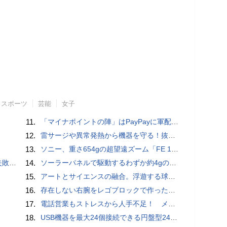
スポーツ
芸能
女子
11.
「マイナポイントの陣」はPayPayに軍配！ 燻製できちゃう鍋、グラスドームクッカー
12.
雷サージや異常発熱から機器を守る！抜け止め仕様の3P-2P変換アダプタ
13.
ソニー、重さ654gの超望遠ズーム「FE 100-400mm F5.6-8 OSS」 実売14万円前後
買い方
14.
ソーラーパネルで駆動するわずか約4gの超軽量ドローン「CoulombFly」
15.
アートとサイエンスの融合。浮遊する球体インテリア「Buda Ball(ブダボール)」
16.
存在しない右腕をレゴブロックで作った少年ビルダーが登場
17.
電話営業もストレスから人手不足！ メンタルに心配ない会話AI 「Sakura TALK」が営業電話をかける時代がくる
18.
USB機器を最大24個接続できる円盤型24ポートUSBハブが登場