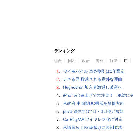
ランキング
総合
国内
政治
海外
経済
IT
1.
ワイモバイル 単身割引は1年限定
2.
デキる男 敬遠される意外な理由
3.
Hughesnet 加入者激減し破産へ
4.
iPhoneの値上げで大注目！ 絶対に失敗しない「中古スマホ」の売り方＆
5.
米政府 中国製DC機器を禁輸方針
6.
povo 連休向け7日・3日使い放題
7.
CarPlay/AA ワイヤレス化に対応
8.
米議員ら 山火事賭けに規制要求