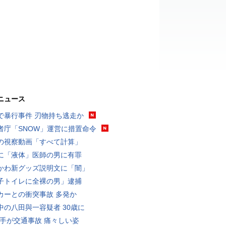
ニュース
で暴行事件 刃物持ち逃走か
者庁「SNOW」運営に措置命令
の視察動画「すべて計算」
に「液体」医師の男に有罪
かわ新グッズ説明文に「闇」
子トイレに全裸の男」逮捕
カーとの衝突事故 多発か
中の八田與一容疑者 30歳に
選手が交通事故 痛々しい姿