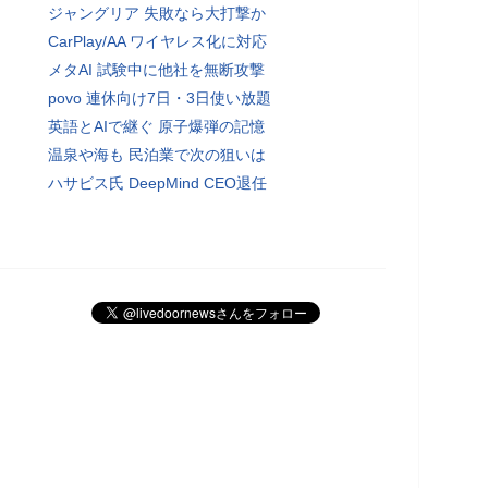
ジャングリア 失敗なら大打撃か
CarPlay/AA ワイヤレス化に対応
メタAI 試験中に他社を無断攻撃
povo 連休向け7日・3日使い放題
英語とAIで継ぐ 原子爆弾の記憶
温泉や海も 民泊業で次の狙いは
ハサビス氏 DeepMind CEO退任