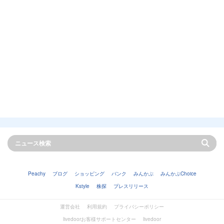
Peachy
ブログ
ショッピング
バンク
みんかぶ
みんかぶChoice
Kstyle
株探
プレスリリース
運営会社
利用規約
プライバシーポリシー
livedoorお客様サポートセンター
livedoor