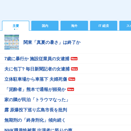
主要
国内
海外
IT 経済
ス
関東「真夏の暑さ」は終了か
7歳に暴行か 施設従業員の女逮捕
夫に包丁? 毎日新聞記者の女逮捕
立体駐車場から車落下 夫婦死傷
「泥酔者」熊本で通報が頻発か
家の隣が民泊「トラウマなった」
露 原爆投下巡り広島市長を批判
無期刑の「終身刑化」傾向続く
NHK職員性被害 出演者に怒りの声