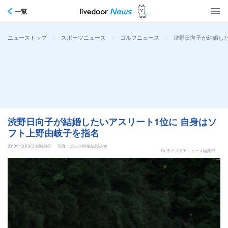
一覧
>
>
>
渋野日向子が結婚した
ニューストップ
スポーツニュース
ゴルフニュース
渋野日向子が結婚したいアスリート1位に 自身はソ
フト上野由岐子を指名
2019年10月9日 13時54分
写真：ゴルフ情報ALBA.Net
by ライブドアニュース編集部