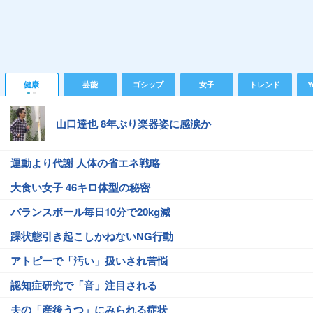
健康
芸能
ゴシップ
女子
トレンド
Y
山口達也 8年ぶり楽器姿に感涙か
運動より代謝 人体の省エネ戦略
大食い女子 46キロ体型の秘密
バランスボール毎日10分で20kg減
躁状態引き起こしかねないNG行動
アトピーで「汚い」扱いされ苦悩
認知症研究で「音」注目される
夫の「産後うつ」にみられる症状