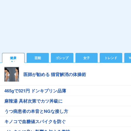
健康
芸能
ゴシップ
女子
トレンド
Y
医師が勧める 猫背解消の体操術
465gで321円 ドンキプリン品薄
麻辣湯 具材次第でカツ丼級に
うつ病患者の本音とNGな接し方
キノコで血糖値スパイクを防ぐ