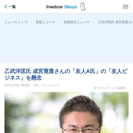
一覧
>
>
>
乙武洋匡氏 成宮寛貴さ
ニューストップ
芸能ニュース
芸能総合ニュース
乙武洋匡氏 成宮寛貴さんの「友人A氏」の「友人ビ
ジネス」を懸念
2017年1月13日 19時15分
写真：トピックニュース
by ライブドアニュース編集部