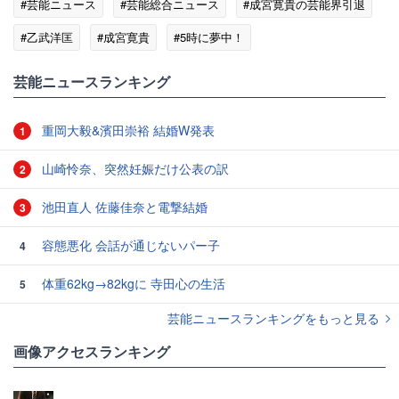
#芸能ニュース
#芸能総合ニュース
#成宮寛貴の芸能界引退
#乙武洋匡
#成宮寛貴
#5時に夢中！
芸能ニュースランキング
重岡大毅&濱田崇裕 結婚W発表
1
山崎怜奈、突然妊娠だけ公表の訳
2
池田直人 佐藤佳奈と電撃結婚
3
容態悪化 会話が通じないパー子
4
体重62kg→82kgに 寺田心の生活
5
芸能ニュースランキングをもっと見る
画像アクセスランキング