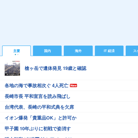
主要
国内
海外
IT 経済
ス
槍ヶ岳で遺体発見 19歳と確認
各地の海で事故相次ぐ 4人死亡
長崎市長 平和宣言を読み飛ばし
台湾代表、長崎の平和式典を欠席
イオン爆発「貴重品OK」と許可か
甲子園 10年ぶりに初戦で姿消す