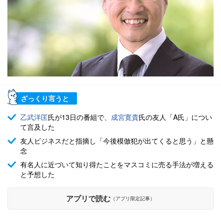
ざっくり言うと
乙武洋匡
氏が13日の番組で、
成宮寛貴
氏の友人「A氏」につい
て言及した
友人ビジネスだと指摘し「今後模倣犯が出てくると思う」と懸
念
有名人に近づいて知り得たことをマスコミに売る手法が増える
と予想した
アプリで読む
（アプリ限定記事）