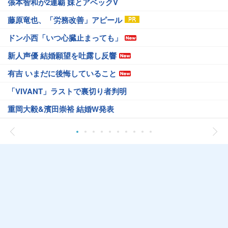
張本智和が2連覇 妹とアベックV
藤原竜也、「労務改善」アピール
ドン小西「いつ心臓止まっても」
新人声優 結婚願望を吐露し反響
有吉 いまだに後悔していること
「VIVANT」ラストで裏切り者判明
重岡大毅&濱田崇裕 結婚W発表