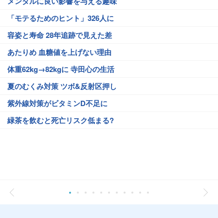
メンタルに良い影響を与える趣味
「モテるためのヒント」326人に
容姿と寿命 28年追跡で見えた差
あたりめ 血糖値を上げない理由
体重62kg→82kgに 寺田心の生活
夏のむくみ対策 ツボ&反射区押し
紫外線対策がビタミンD不足に
緑茶を飲むと死亡リスク低まる?