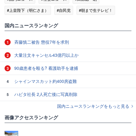
#上皇陛下（明仁さま）
#自民党
#朝まで生テレビ！
国内ニュースランキング
斉藤慎二被告 懲役7年を求刑
1
大量注文キャンセル43億円以上か
2
90歳患者を殴る? 看護助手を逮捕
3
シャインマスカット約400房盗難
4
ハビタ社長 2人死亡後に写真削除
5
国内ニュースランキングをもっと見る
画像アクセスランキング