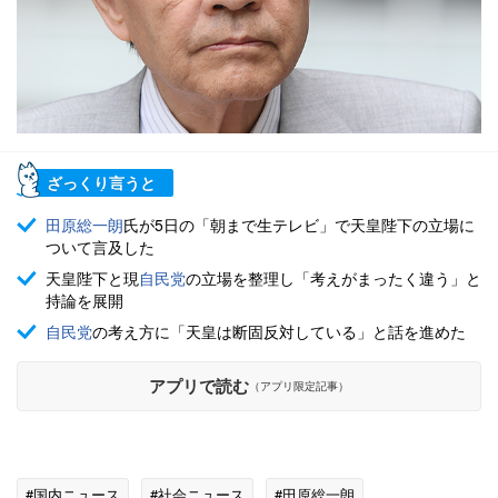
ざっくり言うと
田原総一朗
氏が5日の「朝まで生テレビ」で天皇陛下の立場に
ついて言及した
天皇陛下と現
自民党
の立場を整理し「考えがまったく違う」と
持論を展開
自民党
の考え方に「天皇は断固反対している」と話を進めた
アプリで読む
（アプリ限定記事）
#国内ニュース
#社会ニュース
#田原総一朗