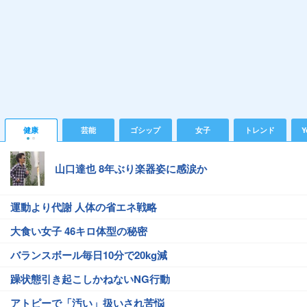
健康
芸能
ゴシップ
女子
トレンド
Y
山口達也 8年ぶり楽器姿に感涙か
運動より代謝 人体の省エネ戦略
大食い女子 46キロ体型の秘密
バランスボール毎日10分で20kg減
躁状態引き起こしかねないNG行動
アトピーで「汚い」扱いされ苦悩