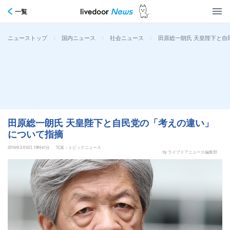
一覧
>
>
>
田原総一朗氏 天皇陛下と自
ニューストップ
国内ニュース
社会ニュース
田原総一朗氏 天皇陛下と自民党の「考えの違い」
について指摘
2016年2月6日 19時41分
写真：トピックニュース
by ライブドアニュース編集部