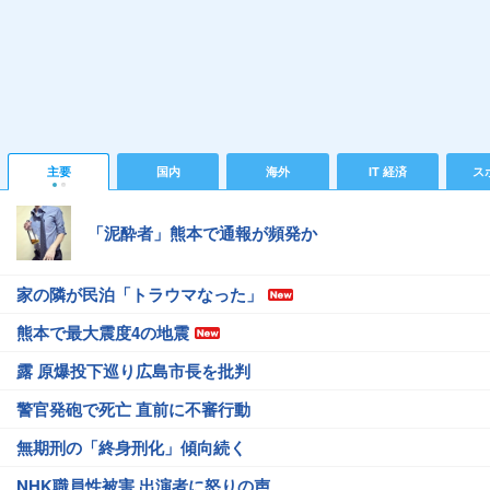
主要
国内
海外
IT 経済
ス
「泥酔者」熊本で通報が頻発か
家の隣が民泊「トラウマなった」
熊本で最大震度4の地震
露 原爆投下巡り広島市長を批判
警官発砲で死亡 直前に不審行動
無期刑の「終身刑化」傾向続く
NHK職員性被害 出演者に怒りの声