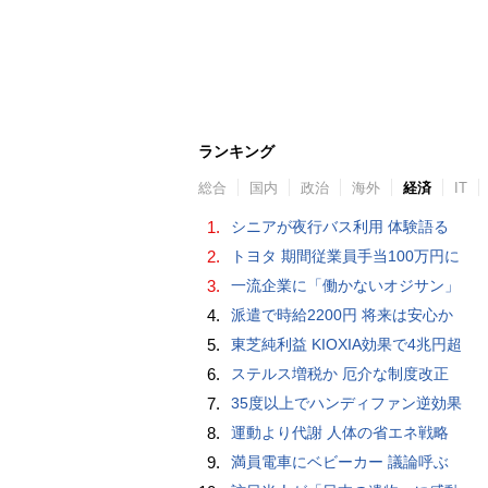
ランキング
総合
国内
政治
海外
経済
IT
1.
シニアが夜行バス利用 体験語る
2.
トヨタ 期間従業員手当100万円に
3.
一流企業に「働かないオジサン」
4.
派遣で時給2200円 将来は安心か
5.
東芝純利益 KIOXIA効果で4兆円超
6.
ステルス増税か 厄介な制度改正
7.
35度以上でハンディファン逆効果
8.
運動より代謝 人体の省エネ戦略
9.
満員電車にベビーカー 議論呼ぶ