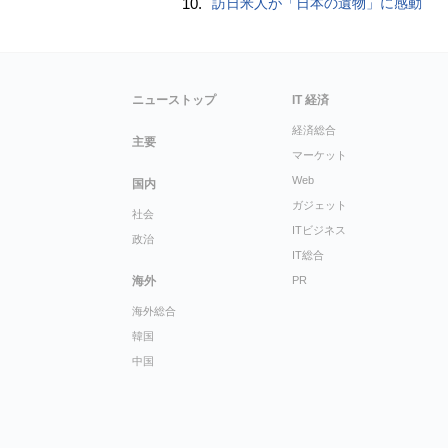
10.
訪日米人が「日本の遺物」に感動
ニューストップ
IT 経済
経済総合
主要
マーケット
Web
国内
ガジェット
社会
ITビジネス
政治
IT総合
海外
PR
海外総合
韓国
中国