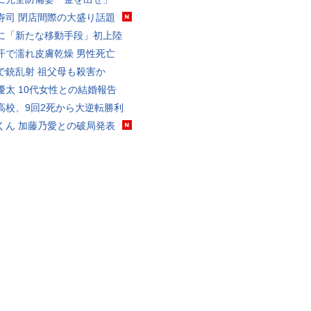
寿司 閉店間際の大盛り話題
に「新たな移動手段」初上陸
汗で濡れ皮膚乾燥 男性死亡
で銃乱射 祖父母も殺害か
優太 10代女性との結婚報告
高校、9回2死から大逆転勝利
くん 加藤乃愛との破局発表