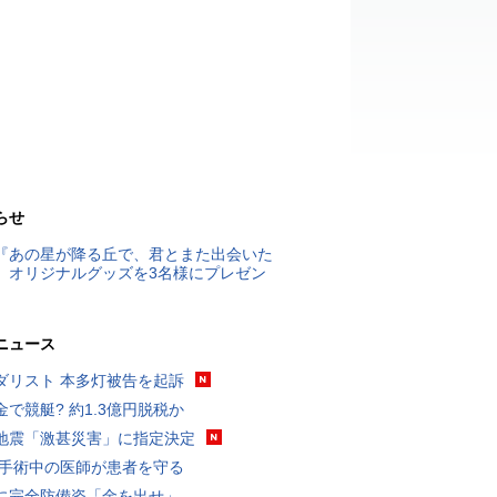
らせ
『あの星が降る丘で、君とまた出会いた
』オリジナルグッズを3名様にプレゼン
ニュース
ダリスト 本多灯被告を起訴
金で競艇? 約1.3億円脱税か
地震「激甚災害」に指定決定
 手術中の医師が患者を守る
に完全防備姿「金を出せ」