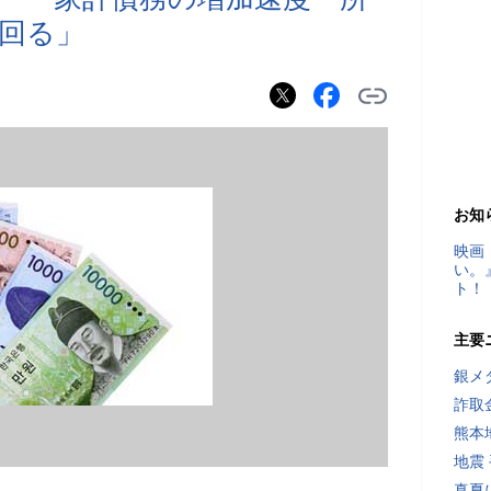
回る」
お知
映画
い。
ト！
主要
銀メ
詐取
熊本
地震
真夏