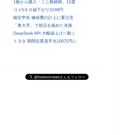
1株から購入「ミニ株銘柄」15選
コメ5キロ値下がり3198円
確定申告 修繕費の計上に要注意
「東大卒」で就活を舐めた末路
DeepSeek API 大幅値上げへ動く
トヨタ 期間従業員手当100万円に