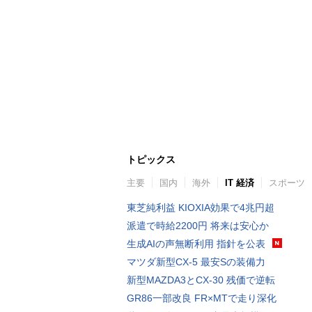
トピックス
主要
国内
海外
IT 経済
スポーツ
東芝純利益 KIOXIA効果で4兆円超
派遣で時給2200円 将来は安心か
生成AIの声無断利用 指針を公表
マツダ新型CX-5 最安Sの装備力
新型MAZDA3とCX-30 残価で逆転
GR86一部改良 FR×MTで走り深化