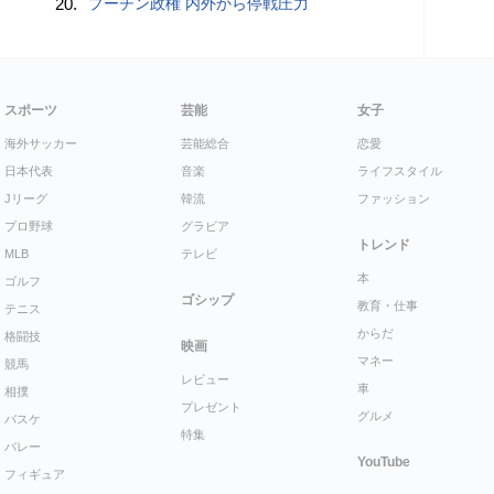
20.
プーチン政権 内外から停戦圧力
スポーツ
芸能
女子
海外サッカー
芸能総合
恋愛
日本代表
音楽
ライフスタイル
Jリーグ
韓流
ファッション
プロ野球
グラビア
トレンド
MLB
テレビ
本
ゴルフ
ゴシップ
教育・仕事
テニス
からだ
格闘技
映画
マネー
競馬
レビュー
車
相撲
プレゼント
グルメ
バスケ
特集
バレー
YouTube
フィギュア