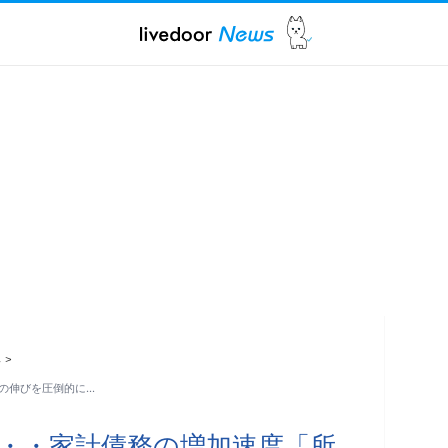
ス
>
の伸びを圧倒的に…
・・家計債務の増加速度「所