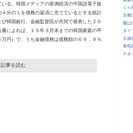
ている。韓国メディアの亜洲経済の中国語電子版
くら
約４分の１を債務の返済に充てているとする統計
京都
よび韓国銀行、金融監督院が共同で発表した２０
服は
告書によれば、１５年３月末までの韓国家庭の平
タイ
久保
６万円）で、うち金融債務は債務額の６９．９％
有明
テオ
記事を読む