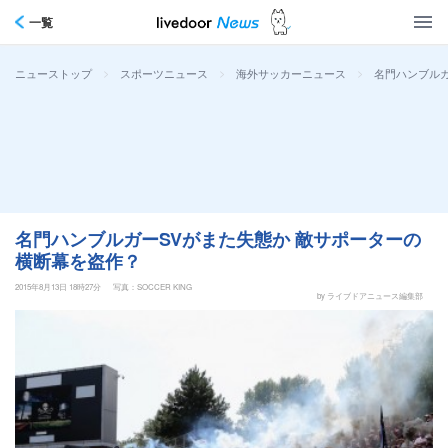
一覧
>
>
>
名門ハンブルガ
ニューストップ
スポーツニュース
海外サッカーニュース
名門ハンブルガーSVがまた失態か 敵サポーターの
横断幕を盗作？
2015年8月13日 18時27分
写真：SOCCER KING
by ライブドアニュース編集部