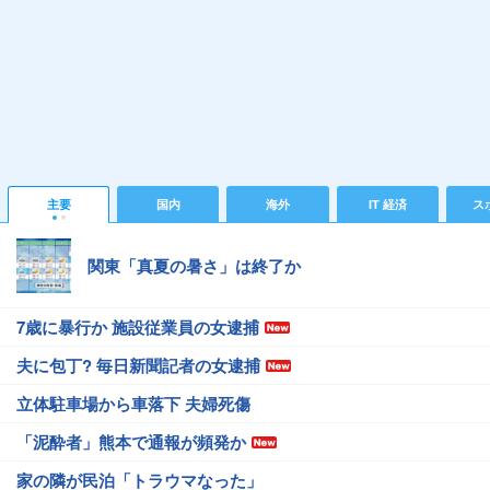
主要
国内
海外
IT 経済
ス
関東「真夏の暑さ」は終了か
7歳に暴行か 施設従業員の女逮捕
夫に包丁? 毎日新聞記者の女逮捕
立体駐車場から車落下 夫婦死傷
「泥酔者」熊本で通報が頻発か
家の隣が民泊「トラウマなった」