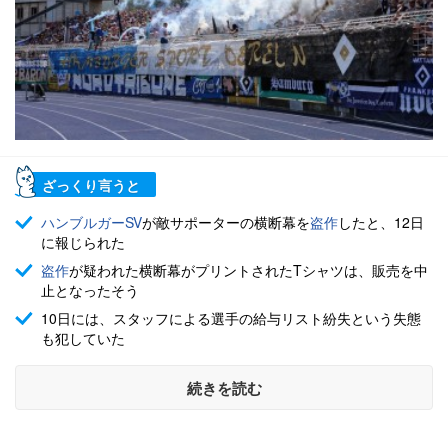
ざっくり言うと
ハンブルガーSV
が敵サポーターの横断幕を
盗作
したと、12日
に報じられた
盗作
が疑われた横断幕がプリントされたTシャツは、販売を中
止となったそう
10日には、スタッフによる選手の給与リスト紛失という失態
も犯していた
続きを読む