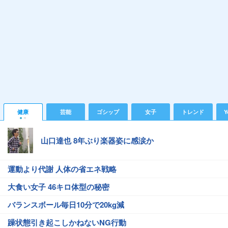
健康
芸能
ゴシップ
女子
トレンド
Y
山口達也 8年ぶり楽器姿に感涙か
運動より代謝 人体の省エネ戦略
大食い女子 46キロ体型の秘密
バランスボール毎日10分で20kg減
躁状態引き起こしかねないNG行動