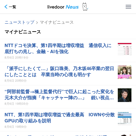
一覧
ニューストップ
>
マイナビニュース
マイナビニュース
NTTドコモ決算、第1四半期は増収増益 通信収入に
底打ちの兆し、金融・AIを強化
8月6日 20時19分
「派手にしたくて…」阪口珠美、乃木坂46卒業の翌日
にしたこととは 卒業当時の心境も明かす
8月6日 20時0分
“阿部前監督→橋上監督代行”で巨人に起こった変化を
元木大介が指摘「キャッチャー陣の…」 鋭い視点に
槙原寛己も感心「やっぱりクセ者だな」
8月6日 19時35分
NTT、第1四半期は増収増益で過去最高 IOWNや分散
GPUの取り組みを説明
8月6日 19時9分