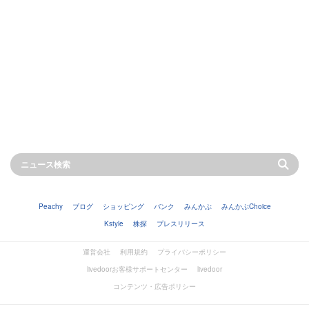
Peachy
ブログ
ショッピング
バンク
みんかぶ
みんかぶChoice
Kstyle
株探
プレスリリース
運営会社
利用規約
プライバシーポリシー
livedoorお客様サポートセンター
livedoor
コンテンツ・広告ポリシー