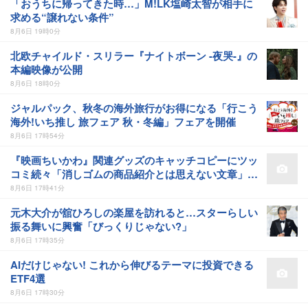
「おうちに帰ってきた時…」M!LK塩崎太智が相手に
求める“譲れない条件”
8月6日 19時0分
北欧チャイルド・スリラー『ナイトボーン -夜哭-』の
本編映像が公開
8月6日 18時0分
ジャルパック、秋冬の海外旅行がお得になる「行こう
海外!いち推し 旅フェア 秋・冬編」フェアを開催
8月6日 17時54分
『映画ちいかわ』関連グッズのキャッチコピーにツッ
コミ続々「消しゴムの商品紹介とは思えない文章」
「人の心とかないんか」
8月6日 17時41分
元木大介が舘ひろしの楽屋を訪れると…スターらしい
振る舞いに興奮「びっくりじゃない?」
8月6日 17時35分
AIだけじゃない! これから伸びるテーマに投資できる
ETF4選
8月6日 17時30分