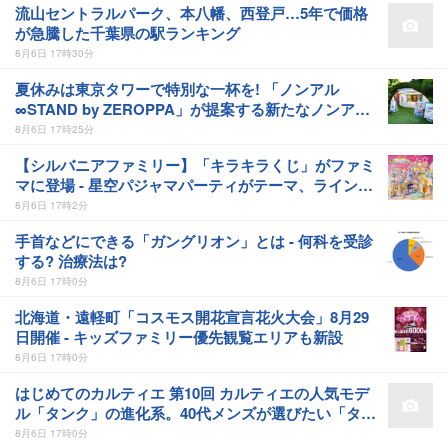
流山セントラルパーク、本八幡、西登戸…5年で価格
が急騰した千葉県の駅ランキング
8月6日 17時30分
夏休みは東京タワーで特別な一杯を! 「ノンアル
∞STAND by ZEROPPA」が提案する新たなノンアル
体験
8月6日 17時25分
【シルバニアファミリー】「キラキラくじ」がファミ
マに登場 - 星空パジャマパーティがテーマ、ラインナ
ップは?
8月6日 17時2分
手首などにできる「ガングリオン」とは - 何科を受診
する? 治療法は?
8月6日 17時0分
北海道・遠軽町「コスモス開花宣言花火大会」8月29
日開催 - キッズファミリー優先観覧エリアも新設
8月6日 17時0分
はじめてのカルティエ 第10回 カルティエの人気モデ
ル「タンク」の進化系。40代メンズが選びたい「タン
クアメリカンLM WG」
8月6日 17時0分