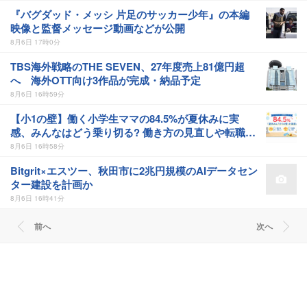
『バグダッド・メッシ 片足のサッカー少年』の本編
映像と監督メッセージ動画などが公開
8月6日 17時0分
TBS海外戦略のTHE SEVEN、27年度売上81億円超
へ 海外OTT向け3作品が完成・納品予定
8月6日 16時59分
【小1の壁】働く小学生ママの84.5%が夏休みに実
感、みんなはどう乗り切る? 働き方の見直しや転職を
考えた人も
8月6日 16時58分
Bitgrit×エスツー、秋田市に2兆円規模のAIデータセン
ター建設を計画か
8月6日 16時41分
前へ
次へ