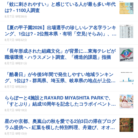
「蚊に刺されやすい」と感じている人が最も多い年代
は? - 1100人調査
8月7日 9時36分
【夏の甲子園2026】出場選手の珍しいレア名字ランキ
ング、1位は? - 2位熊本県・有明「空見(そらみ)」、3
位香川県・英明「金品(かねしな)」
8月7日 9時32分
「長年形成された組織文化」が背景に…東海テレビが
職場環境・ハラスメント調査、「構造的課題」指摘
8月7日 9時31分
「酷暑日」が今後5年間で発生しやすい地域ランキン
グ、1位は? - 群馬県、埼玉県、岐阜県の地点が上位に
多くランクイン、40℃未観測エリアも6位に浮上
8月7日 9時28分
ららぽーと4施設とRAYARD MIYASHITA PARKで、
「すとぷり」結成10周年を記念したコラボイベント開
催
8月7日 9時18分
星のや京都、奥嵐山の秋を愛でる2泊3日の滞在プログ
ラム提供へ - 紅葉を模した特別料理、舟遊び、オオモ
ミジの下でおこなう深呼吸など
8月7日 9時15分