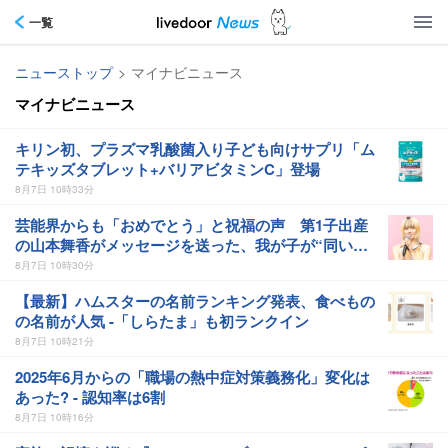
一覧
ニューストップ
>
マイナビニュース
マイナビニュース
キリン初、プラズマ乳酸菌入り子ども向けサプリ「ム
テキッズタブレット+バリアビタミンC」登場
8月7日 10時33分
芸能界からも「おめでとう」と祝福の声 第1子出産
の山本舞香がメッセージを送った、我が子が“同い
年”の女優とは 今月1日には2年在籍した所属事務所
8月7日 10時30分
からの退所を報告「自分の進むべき道を改めて考えな
【最新】ハムスターの名前ランキング発表、食べもの
がら…」
の名前が人気 -「しらたま」も初ランクイン
8月7日 10時21分
2025年6月からの「職場の熱中症対策義務化」変化は
あった? - 認知率は6割
8月7日 10時16分