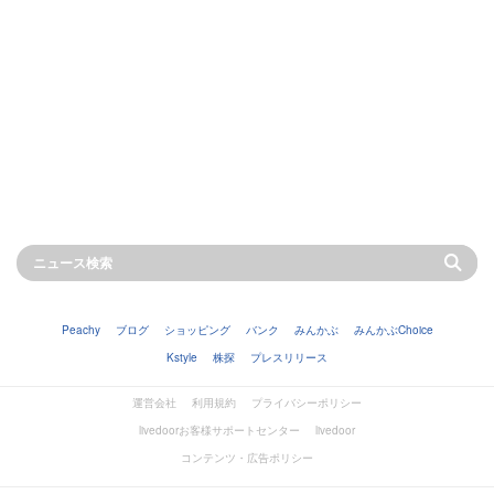
Peachy
ブログ
ショッピング
バンク
みんかぶ
みんかぶChoice
Kstyle
株探
プレスリリース
運営会社
利用規約
プライバシーポリシー
livedoorお客様サポートセンター
livedoor
コンテンツ・広告ポリシー