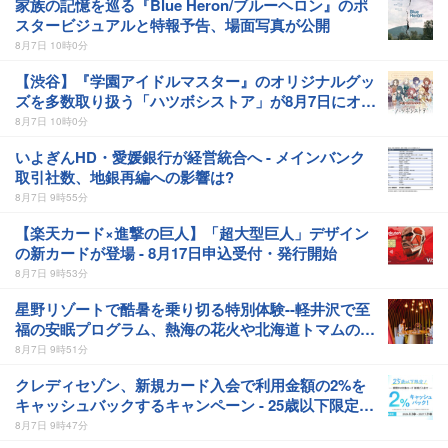
家族の記憶を巡る『Blue Heron/ブルーヘロン』のポ
スタービジュアルと特報予告、場面写真が公開
8月7日 10時0分
【渋谷】『学園アイドルマスター』のオリジナルグッ
ズを多数取り扱う「ハツボシストア」が8月7日にオー
プン
8月7日 10時0分
いよぎんHD・愛媛銀行が経営統合へ - メインバンク
取引社数、地銀再編への影響は?
8月7日 9時55分
【楽天カード×進撃の巨人】「超大型巨人」デザイン
の新カードが登場 - 8月17日申込受付・発行開始
8月7日 9時53分
星野リゾートで酷暑を乗り切る特別体験--軽井沢で至
福の安眠プログラム、熱海の花火や北海道トマムのと
うきびを主役にしたアフタヌーンティー
8月7日 9時51分
クレディセゾン、新規カード入会で利用金額の2%を
キャッシュバックするキャンペーン - 25歳以下限定、
初めてのクレカデビューを応援
8月7日 9時47分