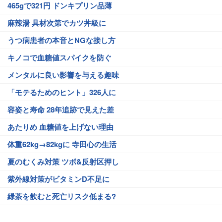
465gで321円 ドンキプリン品薄
麻辣湯 具材次第でカツ丼級に
うつ病患者の本音とNGな接し方
キノコで血糖値スパイクを防ぐ
メンタルに良い影響を与える趣味
「モテるためのヒント」326人に
容姿と寿命 28年追跡で見えた差
あたりめ 血糖値を上げない理由
体重62kg→82kgに 寺田心の生活
夏のむくみ対策 ツボ&反射区押し
紫外線対策がビタミンD不足に
緑茶を飲むと死亡リスク低まる?