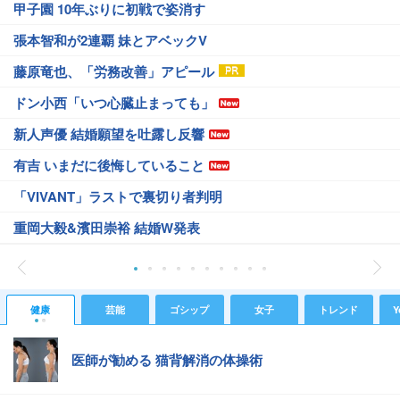
甲子園 10年ぶりに初戦で姿消す
張本智和が2連覇 妹とアベックV
藤原竜也、「労務改善」アピール
ドン小西「いつ心臓止まっても」
新人声優 結婚願望を吐露し反響
有吉 いまだに後悔していること
「VIVANT」ラストで裏切り者判明
重岡大毅&濱田崇裕 結婚W発表
健康
芸能
ゴシップ
女子
トレンド
Y
医師が勧める 猫背解消の体操術