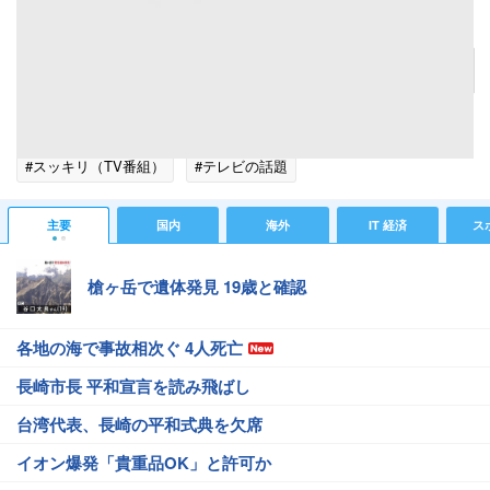
miwa
記事へ戻る
#芸能ニュース
#芸能総合ニュース
#miwa
#山里亮太
#スッキリ（TV番組）
#テレビの話題
#エンタメ・芸能ニュース
主要
国内
海外
IT 経済
ス
槍ヶ岳で遺体発見 19歳と確認
各地の海で事故相次ぐ 4人死亡
長崎市長 平和宣言を読み飛ばし
台湾代表、長崎の平和式典を欠席
イオン爆発「貴重品OK」と許可か